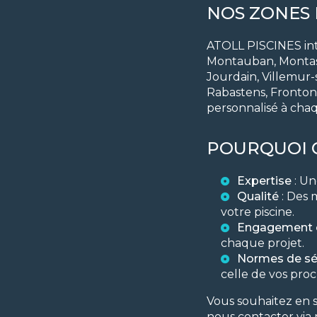
NOS ZONES 
ATOLL PISCINES int
Montauban, Montastr
Jourdain, Villemur
Rabastens, Fronton,
personnalisé à chaq
POURQUOI C
Expertise
: Un
Qualité
: Des 
votre piscine.
Engagement c
chaque projet.
Normes de sé
celle de vos proc
Vous souhaitez en s
nous contacter via