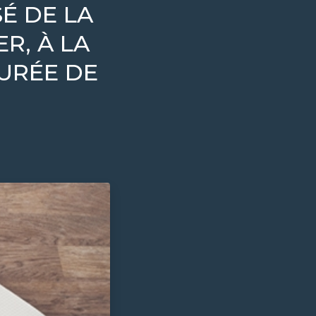
É DE LA
R, À LA
URÉE DE