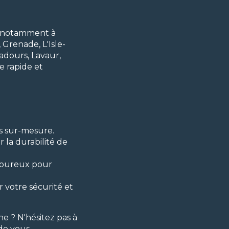
, notamment à
 Grenade, L'Isle-
adours, Lavaur,
e rapide et
ns sur-mesure.
 la durabilité de
goureux pour
r votre sécurité et
ne ? N'hésitez pas à
 de vous