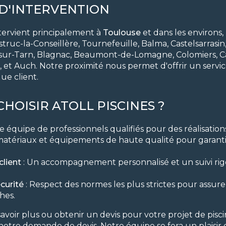
D'INTERVENTION
ervient principalement à
Toulouse
et dans les environs
uc-la-Conseillère, Tournefeuille, Balma, Castelsarrasin,
-sur-Tarn, Blagnac, Beaumont-de-Lomagne, Colomiers, C
 et Auch. Notre proximité nous permet d'offrir un servic
ue client.
HOISIR ATOLL PISCINES ?
e équipe de professionnels qualifiés pour des réalisatio
matériaux et équipements de haute qualité pour garantir
lient
: Un accompagnement personnalisé et un suivi ri
curité
: Respect des normes les plus strictes pour assure
hes.
avoir plus ou obtenir un devis pour votre projet de pisci
 notre
demande de devis
. Notre équipe se fera un plaisir