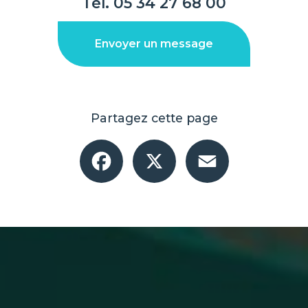
Tél.
05 34 27 68 00
Envoyer un message
Partagez cette page
Facebook
X
Email