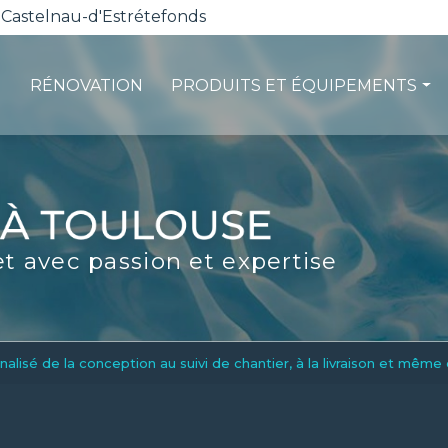
 Castelnau-d'Estrétefonds
RÉNOVATION
PRODUITS ET ÉQUIPEMENTS
ction
Les pompes à chaleur
té
La filtration
ité
Les robots piscines
et avec passion et expertise
d'entretien
Volets et sécurité
La stérilisation
Les abris
Spas-Balnéo
é de la conception au suivi de chantier, à la livraison et même d