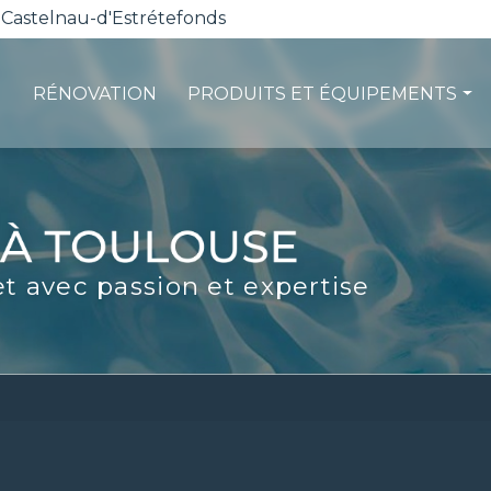
 Castelnau-d'Estrétefonds
RÉNOVATION
PRODUITS ET ÉQUIPEMENTS
ction
Les pompes à chaleur
té
La filtration
ité
Les robots piscines
et avec passion et expertise
d'entretien
Volets et sécurité
La stérilisation
Les abris
Spas-Balnéo