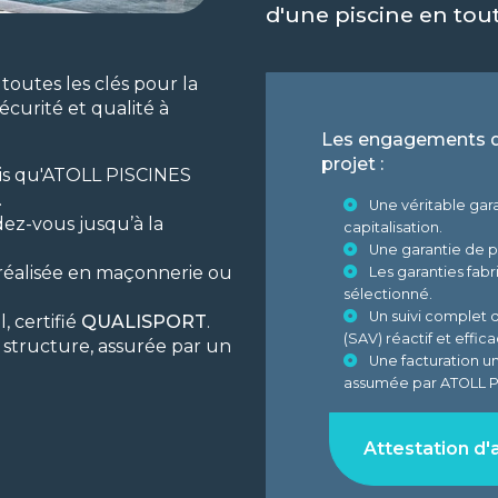
d'une piscine en tou
outes les clés pour la
écurité et qualité à
Les engagements d
projet :
dis qu'ATOLL PISCINES
.
Une véritable gar
ez-vous jusqu’à la
capitalisation.
Une garantie de p
, réalisée en maçonnerie ou
Les garanties fab
sélectionné.
Un suivi complet 
, certifié
QUALISPORT
.
(SAV) réactif et effica
structure, assurée par un
Une facturation u
assumée par ATOLL P
Attestation d