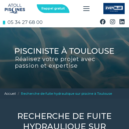
Aller
au
Rappel gratuit
contenu
principal
05 34 27 68 00
Réalisez votre projet avec
passion et expertise
Accueil
Recherche de fuite hydraulique sur piscine à Toulouse
RECHERCHE DE FUITE
HYDRAULIQUE SUR