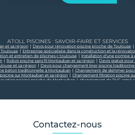
ATOLL PISCINES : SAVOIR-FAIRE ET SERVICES
an et sa région
|
Devis pour rénovation piscine proche de Toulouse
 Toulouse
|
Entreprise spécialisée dans la construction et la rénovati
tion et entretien de pîscines ç toulouse
|
Installation d'une pompe à 
on
|
Robot piscine sans fil Montauban et sa région
|
Devis gratuit pou
ulouse et sa région
|
Devis pour changement liner piscine traditionne
ne béton traditionnelle à Montauban
|
Changement de skimmer pisci
 piscine sur Montauban et sa région
|
Changement filtration piscine s
novation piscine proche de Montauban
|
changement de PVC armé sur
ur Toulouse et sa région
|
Installation de spa sur Montauban et sa rég
région
|
Vendeur d'abri piscine sur Toulouse et sa région
|
Changement
ion
|
Changement de liner sur Montauban et sa région
|
Mise en serv
iniste traditionnel sur Toulouse et sa région
|
Devis pour construction d
de Montauban et sa région
|
Changement de filtration piscine au ver
ne traditionnellle sur Toulouse et sa région
|
Changement de PVC armé 
oulouse et sa région
|
Vente de produit d'entretien et accessoires pis
à Toulouse
|
Installation d'une pompe à chaleur Montauban et sa régi
Contactez-nous
et sa region
|
Recherche de fuite hydraulique sur piscine à Montau
piscine sur Toulouse et sa région
|
Vendeur de spa sur Toulouse et sa