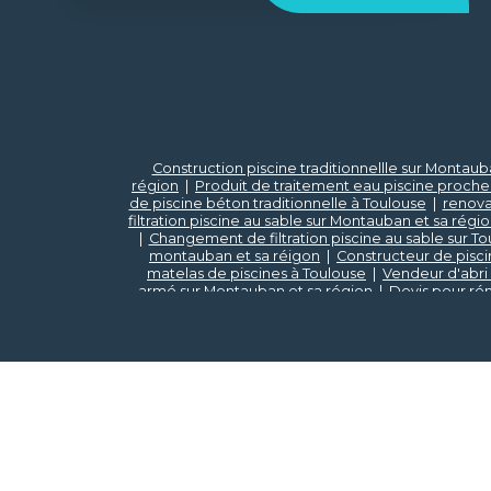
Construction piscine traditionnellle sur Montaub
région
|
Produit de traitement eau piscine proche
de piscine béton traditionnelle à Toulouse
|
renova
filtration piscine au sable sur Montauban et sa régi
|
Changement de filtration piscine au sable sur To
montauban et sa réigon
|
Constructeur de pisci
matelas de piscines à Toulouse
|
Vendeur d'abri
armé sur Montauban et sa région
|
Devis pour ré
traditionnelle à Toulouse
|
Changement de liner s
Toulouse
|
Vendeur de spa sur Montauban et sa 
région
|
robot piscine sur montauban et sa reg
traitement eau piscine proche Montauban
|
Pisc
immergé à Toulouse
|
Rénovation piscine proche 
service de piscine à Toulouse
|
Construction pisci
sur Toulouse et sa région
|
Robot piscine sans fil T
sa région
|
Rénovation et entretien de piscines 
région
|
changement de PVC armé sur montauban 
Robot 