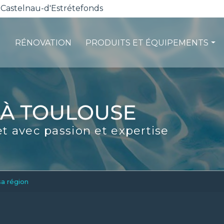
 Castelnau-d'Estrétefonds
RÉNOVATION
PRODUITS ET ÉQUIPEMENTS
ction
Les pompes à chaleur
té
La filtration
ité
Les robots piscines
et avec passion et expertise
d'entretien
Volets et sécurité
La stérilisation
Les abris
Spas-Balnéo
sa région