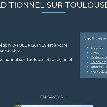
ADITIONNEL SUR TOULOUS
Nos 6 secte
région :
ATOLL PISCINES
est à votre
Blagnac
nde de devis
Lavaur
Castelsarra
traditionnel sur Toulouse et sa région et
Colomiers
Tournefeui
Montauba
EN SAVOIR +