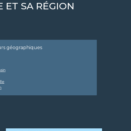
E ET SA RÉGION
urs géographiques
sin
lle
n