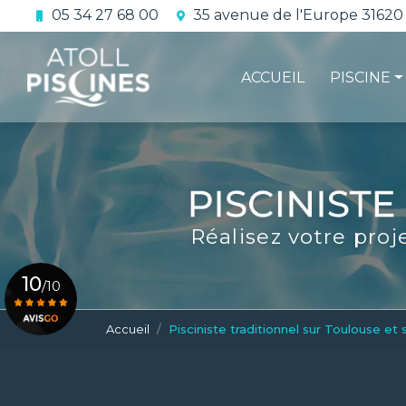
Aller
05 34 27 68 00
35 avenue de l'Europe 31620
au
Navigation principale
contenu
principal
ACCUEIL
PISCINE
La constru
L'étanchéi
La conform
Réalisez votre proj
Le contrat 
10
/10
Accueil
Pisciniste traditionnel sur Toulouse et 
Voir le certificat