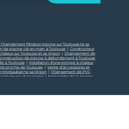
|
Changement filtration piscine sur Toulouse te sa
on de piscine clé en main à Toulouse
|
Constructeur
chaleur sur Toulouse et sa région
|
Changement de
r construction de piscine à débordement à Toulouse
lle à Toulouse
|
installation d'une pompe à chaleur
ne proche de Toulouse
|
Vente d'accessoires et
ur Montauban te sa région
|
Changement de PVC
 toulouse et sa region
|
Spécialiste de la piscine
ion
|
Recherche de fuite hydraulique sur piscine à
 de filtration piscine au verre sur Toulouse et sa
ice de piscine proche de Toulouse
|
Produits de
e piscine enterrée sur mesure avec liner et volet
re sur Montauban et sa région
|
Entretien et mise en
sur Toulouse et sa région
|
Piscinier traditionnel
cine à Toulouse
|
Installation de spa sur Toulouse et
on
|
Rénovation piscine proche de Toulouse et sa
ban
|
Vente de robot piscine proche de Toulouse
|
 région