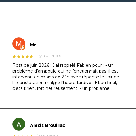
GOOGLE REVIEWS LIST
Mr.
il y a un mois
Post de juin 2026 : J'ai rappelé Fabien pour : - un
problème d'ampoule qui ne fonctionnait pas, il est
intervenu en moins de 24h avec réponse le soir de
la constatation malgré l'heure tardive ! Et au final,
c'était rien, fort heureusement. - un problème
d'évacuation d'eau : il m'a trouvé une solution en un
rien de temps auprès d'un partenaire et j'ai pu régler
le souci dans la foulée. Le dénominateur commun à
ces 2 sujets : sa réactivité, sa capacité à se mettre à
ma place et son professionnalisme. Au top !!! Post
original de mars 2026 : ​Un immense merci à Fabien
Alexis Brouillac
et son équipe pour la réalisation de ma piscine
maçonnée ! 👏🏻 ​Je précise que je suis
il y a 2 mois