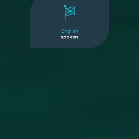
English
spoken