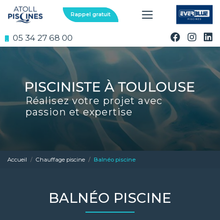
Aller
au
Rappel gratuit
contenu
principal
05 34 27 68 00
Réalisez votre projet avec
passion et expertise
Accueil
Chauffage piscine
Balnéo piscine
BALNÉO PISCINE