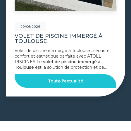
/06/2026
29
ET DE PISCINE IMMERGÉ À
CON
ULOUSE
MA
 de piscine immergé à Toulouse : sécurité,
Const
rt et esthétique parfaite avec ATOLL
bassi
INES Le
volet de piscine immergé à
PISC
ouse
est la solution de protection et de…
Toul
PISC
Toute l'actualité