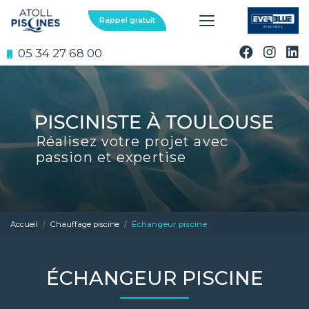
Aller
au
Rappel gratuit
contenu
principal
05 34 27 68 00
Réalisez votre projet avec
passion et expertise
Accueil
Chauffage piscine
Échangeur piscine
ÉCHANGEUR PISCINE