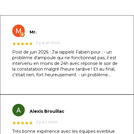
GOOGLE REVIEWS LIST
Mr.
il y a un mois
Post de juin 2026 : J'ai rappelé Fabien pour : - un
problème d'ampoule qui ne fonctionnait pas, il est
intervenu en moins de 24h avec réponse le soir de
la constatation malgré l'heure tardive ! Et au final,
c'était rien, fort heureusement. - un problème
d'évacuation d'eau : il m'a trouvé une solution en un
rien de temps auprès d'un partenaire et j'ai pu régler
le souci dans la foulée. Le dénominateur commun à
ces 2 sujets : sa réactivité, sa capacité à se mettre à
ma place et son professionnalisme. Au top !!! Post
original de mars 2026 : ​Un immense merci à Fabien
Alexis Brouillac
et son équipe pour la réalisation de ma piscine
maçonnée ! 👏🏻 ​Je précise que je suis
il y a 2 mois
particulièrement exigeant sur les détails (je l’avais