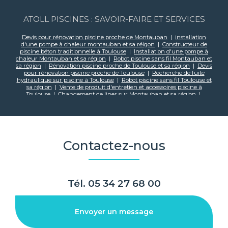
ATOLL PISCINES : SAVOIR-FAIRE ET SERVICES
Devis pour rénovation piscine proche de Montauban
|
installation
d'une pompe à chaleur montauban et sa réigon
|
Constructeur de
piscine béton traditionnelle à Toulouse
|
Installation d'une pompe à
chaleur Montauban et sa région
|
Robot piscine sans fil Montauban et
sa région
|
Rénovation piscine proche de Toulouse et sa région
|
Devis
pour rénovation piscine proche de Toulouse
|
Recherche de fuite
hydraulique sur piscine à Toulouse
|
Robot piscine sans fil Toulouse et
sa région
|
Vente de produit d'entretien et accessoires piscine à
Toulouse
|
Changement de liner sur Montauban et sa région
|
Spécialiste de la piscine traditionnelle à Toulouse
|
Changement de
filtration piscine au sable sur Montauban et sa région
|
Constructeur
de piscine béton traditionnelle à Montauban
|
Changement de
filtration piscine au sable sur Toulouse et sa région
|
Rénovation et
entretien de piscines à Toulouse
|
Devis pour changement liner
piscine traditionnelle à Toulouse
|
Produit de traitement eau piscine
Contactez-nous
proche Toulouse
|
Changement de PVC armé sur Toulouse et sa région
|
Construction piscine traditionnellle sur Montauban et sa région
|
Changement de liner sur Toulouse et sa région
|
Changement
filtration piscine sur Toulouse te sa région
|
Changement de skimmer
piscine proche de Toulouse
|
Devis gratuit pour construction de
piscine à débordement à Toulouse
|
Rénovation piscine proche de
Tél.
05 34 27 68 00
Montauban et sa région
|
Vendeur d'abri piscine sur Montauban et sa
région
|
Vendeur de spa sur Toulouse et sa région
|
Changement de
PVC armé sur Montauban et sa région
|
Robot piscine sur Toulouse et
sa région
|
Entretien et mise en service de piscine à Toulouse
|
Envoyer un message
Installation d'une pompe à chaleur sur Toulouse et sa région
|
Entreprise spécialisée dans la construction et la rénovation de piscine