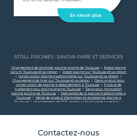
En savoir plus
ATOLL PISCINES : SAVOIR-FAIRE ET SERVICES
Changement de skimmer piscine proche de Toulouse
|
Robot piscine
sans fil Toulouse et sa région
|
Robot piscine sur Toulouse et sa région
|
Construction piscine traditionnellle sur Toulouse et sa région
|
Changement de liner sur Toulouse et sa région
|
Devis gratuit pour
construction de piscine à débordement à Toulouse
|
Produit de
traitement eau piscine proche Toulouse
|
Devis pour rénovation
piscine proche de Toulouse
|
Spécialiste de la piscine traditionnelle à
Toulouse
|
Vente de produit d'entretien et accessoires piscine à
Toulouse
|
changement de PVC armé sur toulouse et sa region
|
Recherche de fuite hydraulique sur piscine à Montauban
|
Installation de spa sur Montauban et sa région
|
Mise en service de
piscine proche de Toulouse
|
Vendeur de spa sur Toulouse et sa région
|
Installation d'une pompe à chaleur sur Toulouse et sa région
|
Changement filtration piscine sur Montauban te sa région
|
Recherche de fuite hydraulique sur piscine à Toulouse
|
Entretien et
Contactez-nous
mise en service de piscine à Toulouse
|
Produits de traitement eau
piscine proche Montauban
|
Changement de liner sur Montauban et