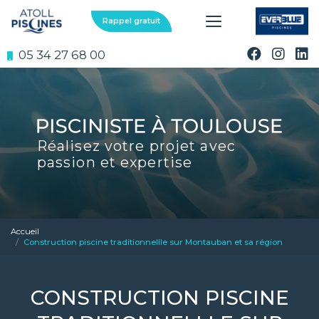
Aller
au
Rappel gratuit
contenu
principal
05 34 27 68 00
Réalisez votre projet avec
passion et expertise
Accueil
Construction piscine traditionnellle sur Montauban et sa région
CONSTRUCTION PISCINE