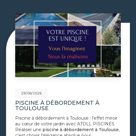
29/06/2026
 À
VOLET DE PISCINE IMMER
TOULOUSE
effet miroir
Volet de piscine immergé à Toulouse 
L PISCINES
confort et esthétique parfaite avec
 à Toulouse
,
PISCINES Le
volet de piscine imme
…
Toulouse
est la solution de protecti