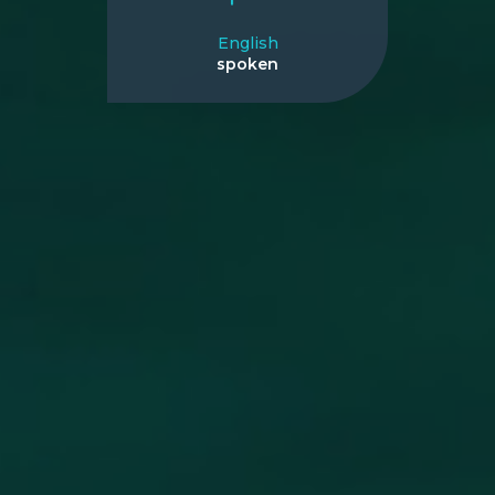
English
spoken