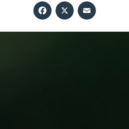
Facebook
X
Email
piscine sur Toulouse et sa région
|
Installation de spa sur Toulouse et
sa région
|
Produits de traitement eau piscine proche Montauban
|
Vente de produit d'entretien et accessoires piscine à Toulouse
|
renovation et entretien de pîscines ç toulouse
|
Changement de liner
sur Toulouse et sa région
|
Mise en service de piscine proche de
Toulouse
|
Changement de liner sur Montauban et sa région
|
Entreprise spécialisée dans la construction et la rénovation de piscine
clé en main à Toulouse
|
Spécialiste de la piscine traditionnelle à
Toulouse
|
Changement filtration piscine sur Montauban te sa région
|
Changement de filtration piscine au verre sur Montauban et sa
région
|
Vendeur de spa sur Montauban et sa région