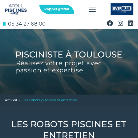
Aller
au
Rappel gratuit
contenu
principal
05 34 27 68 00
Réalisez votre projet avec
passion et expertise
Accueil
Les robots piscines et entretien
LES ROBOTS PISCINES ET
ENTRETIEN