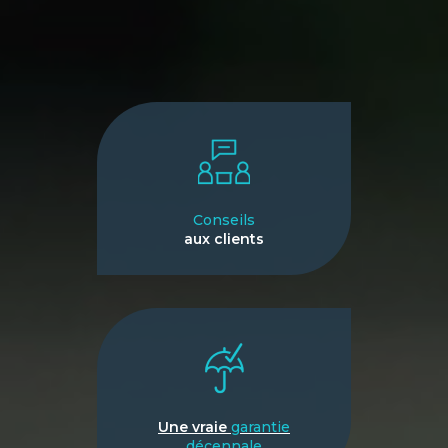
Conseils
aux clients
Une vraie
garantie
décennale