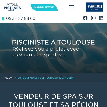
Aller
au
Rappel gratuit
contenu
principal
05 34 27 68 00
Réalisez votre projet avec
passion et expertise
Accueil
Vendeur de spa sur Toulouse et sa région
VENDEUR DE SPA SUR
TOULOUSE ET SA RÉGION