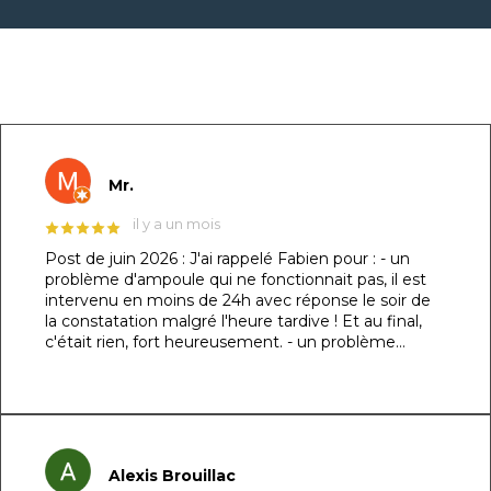
GOOGLE REVIEWS LIST
Mr.
il y a un mois
Post de juin 2026 : J'ai rappelé Fabien pour : - un
problème d'ampoule qui ne fonctionnait pas, il est
intervenu en moins de 24h avec réponse le soir de
la constatation malgré l'heure tardive ! Et au final,
c'était rien, fort heureusement. - un problème
d'évacuation d'eau : il m'a trouvé une solution en un
rien de temps auprès d'un partenaire et j'ai pu régler
le souci dans la foulée. Le dénominateur commun à
ces 2 sujets : sa réactivité, sa capacité à se mettre à
ma place et son professionnalisme. Au top !!! Post
original de mars 2026 : ​Un immense merci à Fabien
Alexis Brouillac
et son équipe pour la réalisation de ma piscine