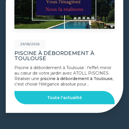
29/06/2026
MENT À
VOLET DE PISCINE I
TOULOUSE
e : l'effet miroir
Volet de piscine immergé à Toul
 ATOLL PISCINES
confort et esthétique parfait
ement à Toulouse
,
PISCINES Le
volet de piscin
e pour…
Toulouse
est la solution de pr
ité
Toute l'actual