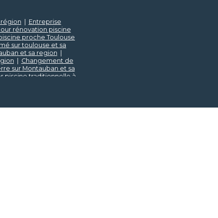
a région
|
Entreprise
our rénovation piscine
piscine proche Toulouse
é sur toulouse et sa
uban et sa region
|
égion
|
Changement de
erre sur Montauban et sa
piscine traditionnelle à
 piscines à Toulouse
|
use
|
Mise en service de
novation piscine proche
n et accessoires piscine
tion piscine au verre sur
tion piscine proche de
ion
|
Constructeur de
a région
|
Produits de
r mesure avec liner et
tion piscine proche de
er sur Montauban et sa
sa région
|
Construction
égion
|
installation d'une
sa région
|
Pisciniste
région
|
Recherche de
|
Robot piscine sans fil
 pour construction de
 sa région