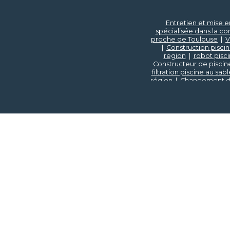
Entretien et mise e
spécialisée dans la co
proche de Toulouse
|
V
|
Construction piscin
region
|
robot pisc
Constructeur de piscine
filtration piscine au sa
région
|
Changement de
Toulouse
|
Vendeur de
Spécialiste de la piscin
piscine proche de Toul
de Montauban
|
Change
à Toulouse
|
Changement
Toulouse et sa région
Montauban et sa rég
piscine béton tradit
traitement eau pisci
volet immergé à Toul
Toulouse et sa région
région
|
Piscinier tradi
piscine traditionnellle 
pompe à chaleur mo
traditionnel sur Toulou
fuite hydraulique sur
Toulouse et sa régio
piscine à