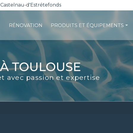
 Castelnau-d'Estrétefonds
RÉNOVATION
PRODUITS ET ÉQUIPEMENTS
ction
Les pompes à chaleur
té
La filtration
ité
Les robots piscines
et avec passion et expertise
d'entretien
Volets et sécurité
La stérilisation
Les abris
Spas-Balnéo