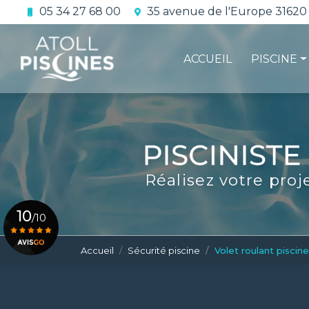
Aller
05 34 27 68 00
35 avenue de l'Europe 31620
au
Navigation principale
contenu
principal
ACCUEIL
PISCINE
La constru
L'étanchéi
La conform
Réalisez votre proj
Le contrat 
10
/10
Accueil
Sécurité piscine
Volet roulant piscine
Voir le certificat