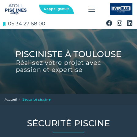
Aller
au
Rappel gratuit
contenu
principal
05 34 27 68 00
Réalisez votre projet avec
passion et expertise
Accueil
Sécurité piscine
SÉCURITÉ PISCINE