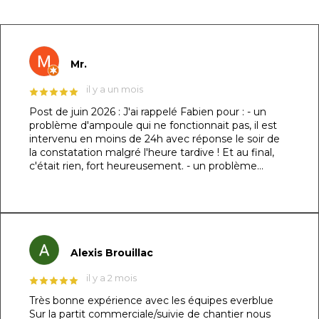
Mr.
il y a un mois
Post de juin 2026 : J'ai rappelé Fabien pour : - un
problème d'ampoule qui ne fonctionnait pas, il est
intervenu en moins de 24h avec réponse le soir de
la constatation malgré l'heure tardive ! Et au final,
c'était rien, fort heureusement. - un problème
d'évacuation d'eau : il m'a trouvé une solution en un
rien de temps auprès d'un partenaire et j'ai pu régler
le souci dans la foulée. Le dénominateur commun à
ces 2 sujets : sa réactivité, sa capacité à se mettre à
ma place et son professionnalisme. Au top !!! Post
original de mars 2026 : ​Un immense merci à Fabien
Alexis Brouillac
et son équipe pour la réalisation de ma piscine
maçonnée ! 👏🏻 ​Je précise que je suis
il y a 2 mois
particulièrement exigeant sur les détails (je l’avais
Très bonne expérience avec les équipes everblue
d’ailleurs spécifié dès le devis) et le résultat est tout
Sur la partit commerciale/suivie de chantier nous
simplement irréprochable. La structure de 7m x