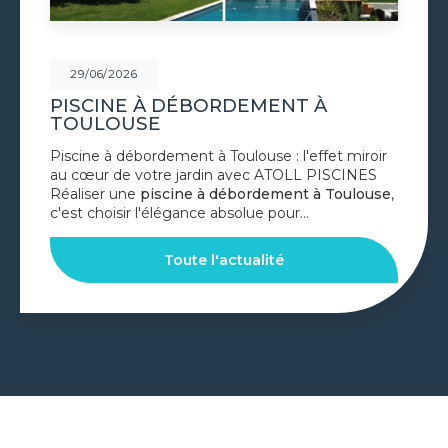
6/2026
29/0
INE À DÉBORDEMENT À
VOLE
LOUSE
TOU
 à débordement à Toulouse : l'effet miroir
Volet d
 de votre jardin avec ATOLL PISCINES
confort
r une
piscine à débordement à Toulouse
,
PISCIN
hoisir l'élégance absolue pour…
Toulou
Toute l'actualité
GOOGLE REVIEWS LIST