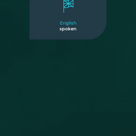
English
spoken