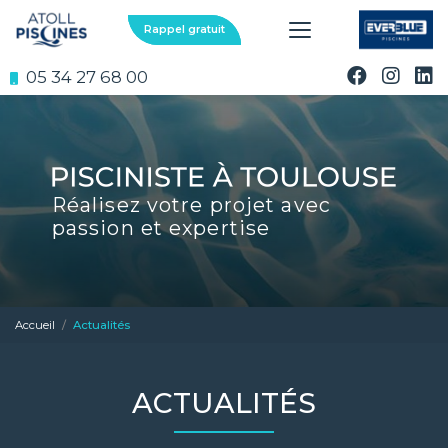
Aller
au
Rappel gratuit
contenu
principal
05 34 27 68 00
Réalisez votre projet avec
passion et expertise
Accueil
Actualités
ACTUALITÉS