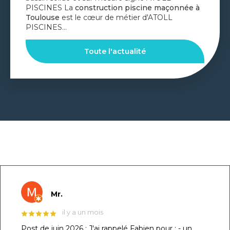
ne maçonnée à
Réaliser une
piscine à débordem
d'ATOLL
c'est choisir l'élégance absolue p
Toute l'actualité
GOOGLE REVIEWS LIST
Mr.
il y a un mois
Post de juin 2026 : J'ai rappelé Fabien pour : - un