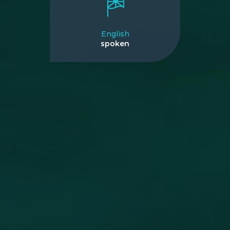
English
spoken