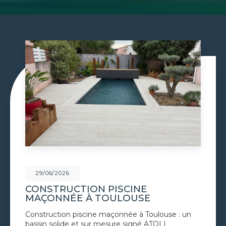
29/06/2026
E
PISCINE À DÉBORDEME
E
TOULOUSE
Toulouse : un
Piscine à débordement à Toulouse :
é ATOLL
au cœur de votre jardin avec AT