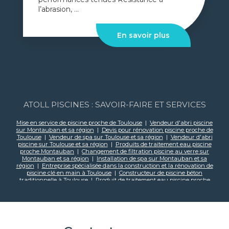
l’abrasion, ...
En savoir plus
ATOLL PISCINES : SAVOIR-FAIRE ET SERVICES
Mise en service de piscine proche de Toulouse
|
Vendeur d'abri piscine
sur Montauban et sa région
|
Devis pour rénovation piscine proche de
Toulouse
|
Vendeur de spa sur Toulouse et sa région
|
Vendeur d'abri
piscine sur Toulouse et sa région
|
Produits de traitement eau piscine
proche Montauban
|
Changement de filtration piscine au verre sur
Montauban et sa région
|
Installation de spa sur Montauban et sa
région
|
Entreprise spécialisée dans la construction et la rénovation de
piscine clé en main à Toulouse
|
Constructeur de piscine béton
traditionnelle à Toulouse
|
Produit de traitement eau piscine proche
Toulouse
|
Vendeur de spa sur Montauban et sa région
|
Installation
d'une pompe à chaleur Montauban et sa région
|
Recherche de fuite
hydraulique sur piscine à Toulouse
|
changement de PVC armé sur
montauban et sa region
|
Changement de liner sur Toulouse et sa
région
|
Piscinier traditionnel sur Toulouse et sa région
|
Construction
piscine traditionnellle sur Toulouse et sa région
|
Changement