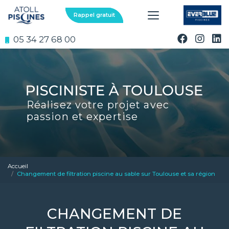
Aller
au
Rappel gratuit
contenu
principal
05 34 27 68 00
Réalisez votre projet avec
passion et expertise
Accueil
Changement de filtration piscine au sable sur Toulouse et sa région
CHANGEMENT DE