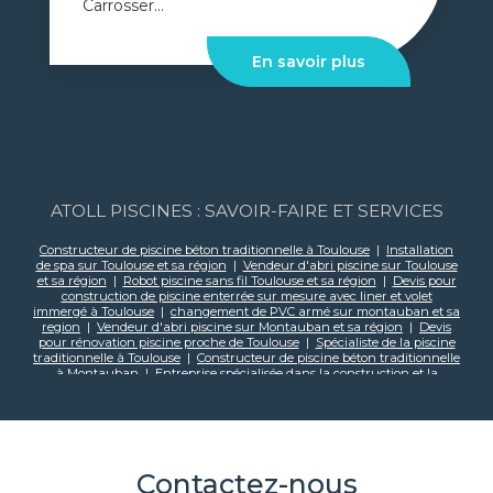
Carrosser...
En savoir plus
ATOLL PISCINES : SAVOIR-FAIRE ET SERVICES
Constructeur de piscine béton traditionnelle à Toulouse
|
Installation
de spa sur Toulouse et sa région
|
Vendeur d'abri piscine sur Toulouse
et sa région
|
Robot piscine sans fil Toulouse et sa région
|
Devis pour
construction de piscine enterrée sur mesure avec liner et volet
immergé à Toulouse
|
changement de PVC armé sur montauban et sa
region
|
Vendeur d'abri piscine sur Montauban et sa région
|
Devis
pour rénovation piscine proche de Toulouse
|
Spécialiste de la piscine
traditionnelle à Toulouse
|
Constructeur de piscine béton traditionnelle
à Montauban
|
Entreprise spécialisée dans la construction et la
rénovation de piscine clé en main à Toulouse
|
Devis gratuit pour
construction de piscine à débordement à Toulouse
|
Installation d'une
pompe à chaleur Montauban et sa région
|
Robot piscine sur Toulouse
et sa région
|
Rénovation piscine proche de Toulouse et sa région
|
installation d'une pompe à chaleur montauban et sa réigon
|
Changement de filtration piscine au verre sur Toulouse et sa région
|
Contactez-nous
Changement filtration piscine sur Toulouse te sa région
|
Robot piscine