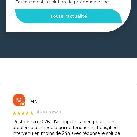
otection et de…
Toulouse
est le cœur de méti
PISCINES…
ité
Toute l'actual
GOOGLE REVIEWS LIST
Mr.
il y a un mois
Post de juin 2026 : J'ai rappelé Fabien pour : - un
problème d'ampoule qui ne fonctionnait pas, il est