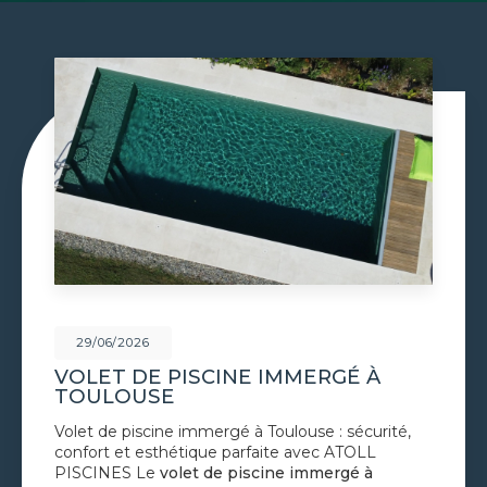
29/06/2026
MMERGÉ À
CONSTRUCTION PISC
MAÇONNÉE À TOULO
ouse : sécurité,
Construction piscine maçonnée
e avec ATOLL
bassin solide et sur mesure s
e immergé à
PISCINES La
construction pi