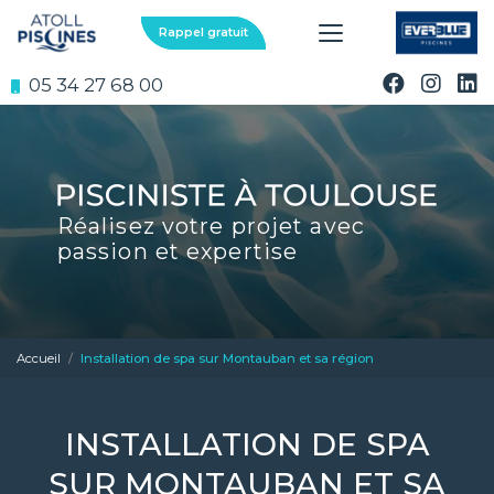
Aller
au
Rappel gratuit
contenu
principal
05 34 27 68 00
Réalisez votre projet avec
passion et expertise
Accueil
Installation de spa sur Montauban et sa région
INSTALLATION DE SPA
SUR MONTAUBAN ET SA