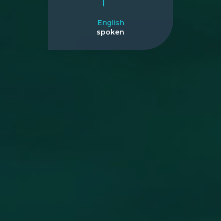
English
spoken