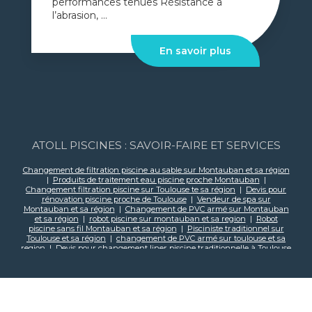
performances tenues Résistance à
l’abrasion, ...
En savoir plus
ATOLL PISCINES : SAVOIR-FAIRE ET SERVICES
Changement de filtration piscine au sable sur Montauban et sa région
|
Produits de traitement eau piscine proche Montauban
|
Changement filtration piscine sur Toulouse te sa région
|
Devis pour
rénovation piscine proche de Toulouse
|
Vendeur de spa sur
Montauban et sa région
|
Changement de PVC armé sur Montauban
et sa région
|
robot piscine sur montauban et sa region
|
Robot
piscine sans fil Montauban et sa région
|
Pisciniste traditionnel sur
Toulouse et sa région
|
changement de PVC armé sur toulouse et sa
region
|
Devis pour changement liner piscine traditionnelle à Toulouse
|
Construction piscine traditionnellle sur Montauban et sa région
|
Vente d'accessoires et matelas de piscines à Toulouse
|
Construction
piscine traditionnellle sur Toulouse et sa région
|
Installation de spa
sur Toulouse et sa région
|
Vendeur de spa sur Toulouse et sa région
|
Rénovation piscine proche de Toulouse et sa région
|
Produit de
traitement eau piscine proche Toulouse
|
Vente de robot piscine