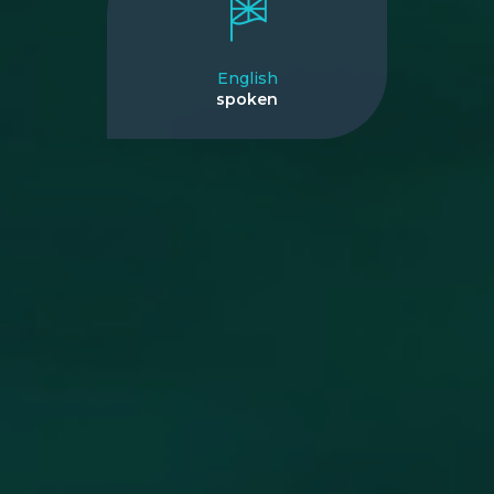
English
spoken