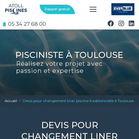
Aller
au
Rappel gratuit
contenu
principal
05 34 27 68 00
Réalisez votre projet avec
passion et expertise
Accueil
Devis pour changement liner piscine traditionnelle à Toulouse
DEVIS POUR
CHANGEMENT LINER