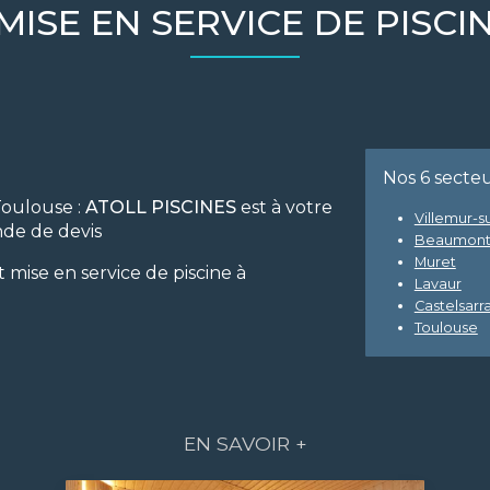
MISE EN SERVICE DE PISC
Nos 6 secte
Toulouse :
ATOLL PISCINES
est à votre
Villemur-s
nde de devis
Beaumont
Muret
t mise en service de piscine à
Lavaur
Castelsarra
Toulouse
EN SAVOIR +