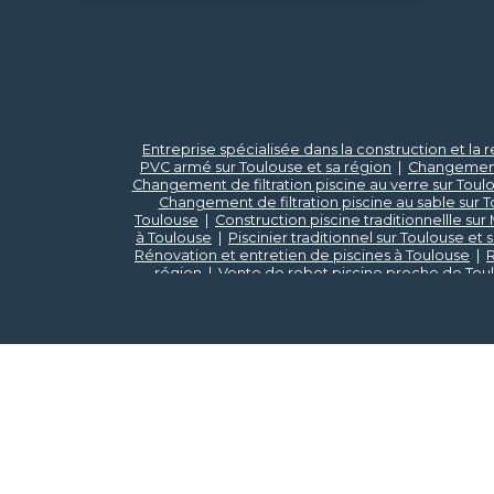
Entreprise spécialisée dans la construction et la
PVC armé sur Toulouse et sa région
|
Changement 
Changement de filtration piscine au verre sur Toul
Changement de filtration piscine au sable sur T
Toulouse
|
Construction piscine traditionnellle su
à Toulouse
|
Piscinier traditionnel sur Toulouse et 
Rénovation et entretien de piscines à Toulouse
|
R
région
|
Vente de robot piscine proche de Tou
Changement de PVC armé sur Montauban et sa r
Vendeur de spa sur Montauban et sa région
|
Chan
région
|
Installation de spa sur Toulouse et sa régi
Pisciniste traditionnel sur Toulouse et sa région
|
d'accessoires et matelas de piscines à Toulouse
Changement de liner sur Toulouse et sa région
|
De
piscine traditionnellle sur Toulouse et sa région
Toulouse et sa région
|
renovation et entretien de
Installation de spa sur Montauban et sa région
|
Montaub