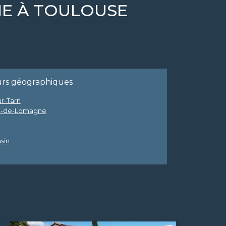
INE À TOULOUSE
urs géographiques
ur-Tarn
-de-Lomagne
sin