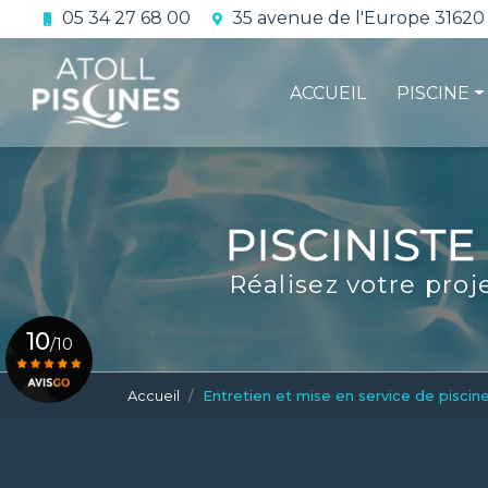
Aller
05 34 27 68 00
35 avenue de l'Europe 31620
au
Navigation principale
contenu
principal
ACCUEIL
PISCINE
La constru
L'étanchéi
La conform
Réalisez votre proj
Le contrat 
10
/10
Accueil
Entretien et mise en service de piscin
Voir le certificat