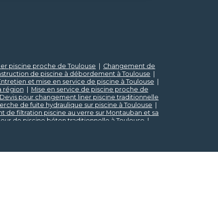
r piscine proche de Toulouse
|
Changement de
onstruction de piscine à débordement à Toulouse
|
ntretien et mise en service de piscine à Toulouse
|
a région
|
Mise en service de piscine proche de
Devis pour changement liner piscine traditionnelle
rche de fuite hydraulique sur piscine à Toulouse
|
de filtration piscine au verre sur Montauban et sa
eur de piscine béton traditionnelle à Toulouse
|
s pour rénovation piscine proche de Montauban
|
stallation d'une pompe à chaleur sur Toulouse et sa
teur de piscine béton traditionnelle à Montauban
|
ent de liner sur Montauban et sa région
|
Vente
it d'entretien et accessoires piscine à Toulouse
|
e proche de Montauban et sa région
|
Construction
ur toulouse et sa region
|
Vendeur de spa sur
ur mesure avec liner et volet immergé à Toulouse
|
 traditionnelle à Toulouse
|
Robot piscine sans fil
a réigon