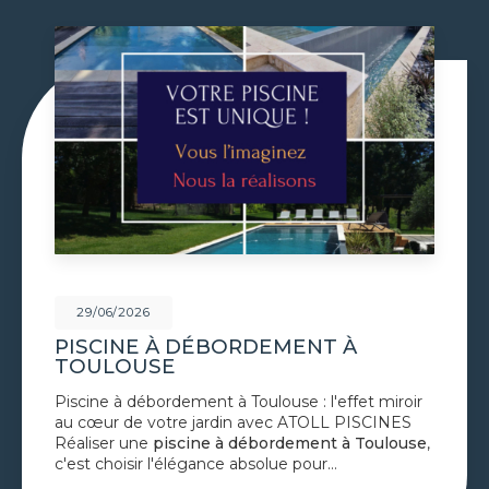
29/06/2026
À
VOLET DE PISCINE IMMERG
TOULOUSE
et miroir
Volet de piscine immergé à Toulouse : s
ISCINES
confort et esthétique parfaite avec AT
 Toulouse
,
PISCINES Le
volet de piscine immerg
Toulouse
est la solution de protection 