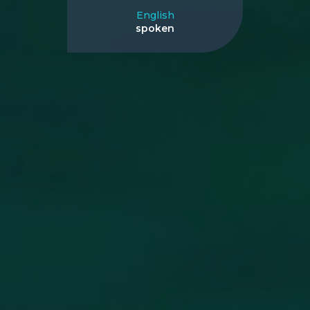
English
spoken