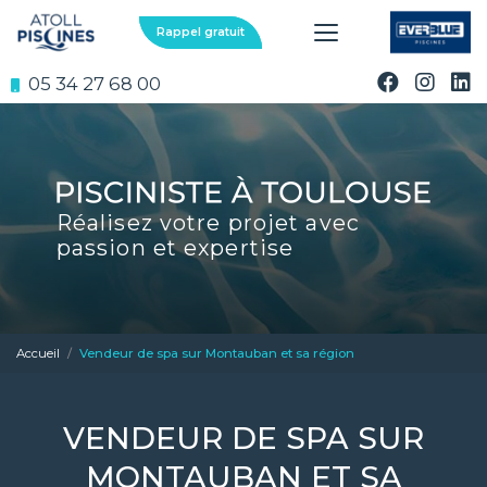
Aller
au
Rappel gratuit
contenu
principal
05 34 27 68 00
Réalisez votre projet avec
passion et expertise
Accueil
Vendeur de spa sur Montauban et sa région
VENDEUR DE SPA SUR
MONTAUBAN ET SA