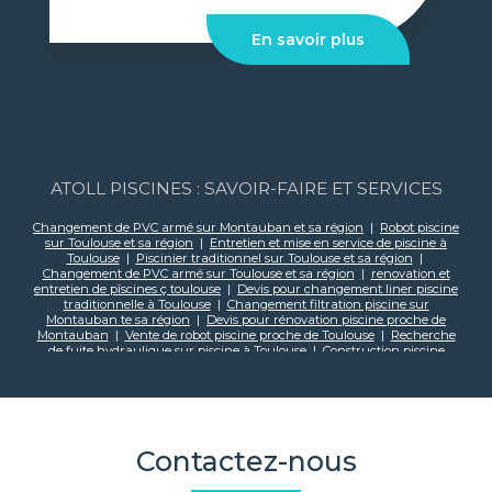
En savoir plus
ATOLL PISCINES : SAVOIR-FAIRE ET SERVICES
Changement de PVC armé sur Montauban et sa région
|
Robot piscine
sur Toulouse et sa région
|
Entretien et mise en service de piscine à
Toulouse
|
Piscinier traditionnel sur Toulouse et sa région
|
Changement de PVC armé sur Toulouse et sa région
|
renovation et
entretien de pîscines ç toulouse
|
Devis pour changement liner piscine
traditionnelle à Toulouse
|
Changement filtration piscine sur
Montauban te sa région
|
Devis pour rénovation piscine proche de
Montauban
|
Vente de robot piscine proche de Toulouse
|
Recherche
de fuite hydraulique sur piscine à Toulouse
|
Construction piscine
traditionnellle sur Montauban et sa région
|
Changement de filtration
piscine au sable sur Toulouse et sa région
|
changement de PVC armé
sur toulouse et sa region
|
Produit de traitement eau piscine proche
Toulouse
|
Constructeur de piscine béton traditionnelle à Montauban
|
Rénovation et entretien de piscines à Toulouse
|
Changement de
skimmer piscine proche de Toulouse
|
Devis pour construction de
Contactez-nous
piscine enterrée sur mesure avec liner et volet immergé à Toulouse
|
Changement de liner sur Toulouse et sa région
|
Changement de
filtration piscine au verre sur Toulouse et sa région
|
Installation de