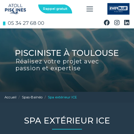
Aller
au
Rappel gratuit
contenu
principal
05 34 27 68 00
Réalisez votre projet avec
passion et expertise
Accueil
Spas-Balnéo
Spa extérieur ICE
SPA EXTÉRIEUR ICE