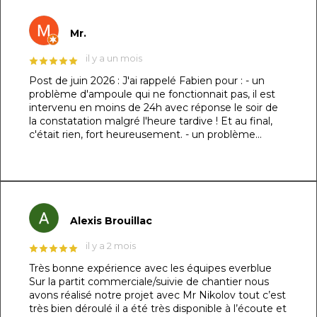
Mr.
il y a un mois
Post de juin 2026 : J'ai rappelé Fabien pour : - un
problème d'ampoule qui ne fonctionnait pas, il est
intervenu en moins de 24h avec réponse le soir de
la constatation malgré l'heure tardive ! Et au final,
c'était rien, fort heureusement. - un problème
d'évacuation d'eau : il m'a trouvé une solution en un
rien de temps auprès d'un partenaire et j'ai pu régler
le souci dans la foulée. Le dénominateur commun à
ces 2 sujets : sa réactivité, sa capacité à se mettre à
ma place et son professionnalisme. Au top !!! Post
original de mars 2026 : ​Un immense merci à Fabien
Alexis Brouillac
et son équipe pour la réalisation de ma piscine
maçonnée ! 👏🏻 ​Je précise que je suis
il y a 2 mois
particulièrement exigeant sur les détails (je l’avais
Très bonne expérience avec les équipes everblue
d’ailleurs spécifié dès le devis) et le résultat est tout
Sur la partit commerciale/suivie de chantier nous
simplement irréprochable. La structure de 7m x
avons réalisé notre projet avec Mr Nikolov tout c’est
3,5m respecte les dimensions demandées au
très bien déroulé il a été très disponible à l’écoute et
centimètre près, les finitions sont nickels et j'ai