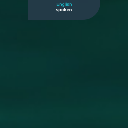
English
spoken