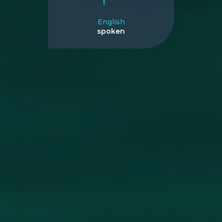
English
spoken