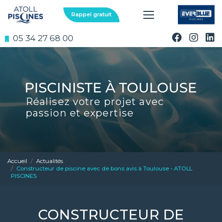
Aller
au
Rappel gratuit
contenu
principal
05 34 27 68 00
Réalisez votre projet avec
passion et expertise
Accueil
Actualités
Constructeur de piscine avec de bons avis à Toulouse - ATOLL
PISCINES
CONSTRUCTEUR DE