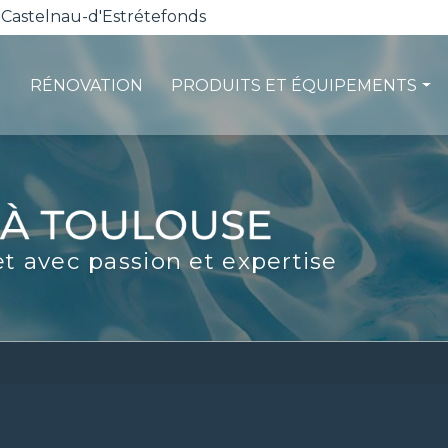
 Castelnau-d'Estrétefonds
RÉNOVATION
PRODUITS ET ÉQUIPEMENTS
ction
Les pompes à chaleur
té
La filtration
ité
Les robots piscines
et avec passion et expertise
d'entretien
Volets et sécurité
La stérilisation
Les abris
Spas-Balnéo