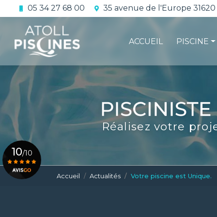
Aller
05 34 27 68 00
35 avenue de l'Europe 31620
au
Navigation principale
contenu
principal
ACCUEIL
PISCINE
La constru
L'étanchéi
La conform
Réalisez votre proj
Le contrat 
10
/10
Accueil
Actualités
Votre piscine est Unique.
Voir le certificat