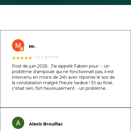
GOOGLE REVIEWS LIST
Mr.
il y a un mois
Post de juin 2026 : J'ai rappelé Fabien pour : - un
problème d'ampoule qui ne fonctionnait pas, il est
intervenu en moins de 24h avec réponse le soir de
la constatation malgré l'heure tardive ! Et au final,
c'était rien, fort heureusement. - un problème
d'évacuation d'eau : il m'a trouvé une solution en un
rien de temps auprès d'un partenaire et j'ai pu régler
le souci dans la foulée. Le dénominateur commun à
ces 2 sujets : sa réactivité, sa capacité à se mettre à
ma place et son professionnalisme. Au top !!! Post
original de mars 2026 : ​Un immense merci à Fabien
Alexis Brouillac
et son équipe pour la réalisation de ma piscine