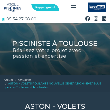
Aller
au
Rappel gratuit
contenu
principal
05 34 27 68 00
Réalisez votre projet avec
passion et expertise
Accueil
Actualités
ASTON - VOLETS ROULANTS NOUVELLE GENERATION - EVERBLUE
proche Toulouse et Montauban
ASTON - VOLETS