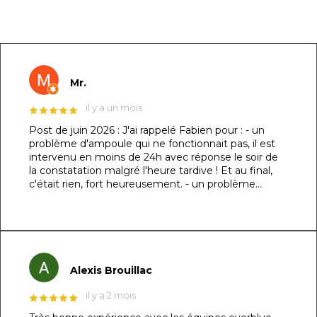
GOOGLE REVIEWS LIST
Mr.
il y a un mois
Post de juin 2026 : J'ai rappelé Fabien pour : - un
problème d'ampoule qui ne fonctionnait pas, il est
intervenu en moins de 24h avec réponse le soir de
la constatation malgré l'heure tardive ! Et au final,
c'était rien, fort heureusement. - un problème
d'évacuation d'eau : il m'a trouvé une solution en un
rien de temps auprès d'un partenaire et j'ai pu régler
le souci dans la foulée. Le dénominateur commun à
ces 2 sujets : sa réactivité, sa capacité à se mettre à
ma place et son professionnalisme. Au top !!! Post
original de mars 2026 : ​Un immense merci à Fabien
Alexis Brouillac
et son équipe pour la réalisation de ma piscine
maçonnée ! 👏🏻 ​Je précise que je suis
il y a 2 mois
particulièrement exigeant sur les détails (je l’avais