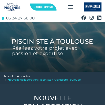
Aller
au
Rappel gratuit
contenu
principal
05 34 27 68 00
Réalisez votre projet avec
passion et expertise
Accueil
Actualités
Nouvelle collaboration Pisciniste / Architecte Toulouse
NOUVELLE