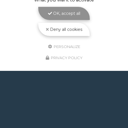
Janvier : fermé
Février : 9h - 12h
Mars à septembre :
OK, accept all
9h - 12h / 14h - 17h30
Octobre à novembre : 9h - 12h
Décembre : fermé
Deny all cookies
Suivez-nous sur les réseaux sociaux
PERSONALIZE
PRIVACY POLICY
ENVOYEZ UN MESSAGE
Nom Prénom
Type de projet