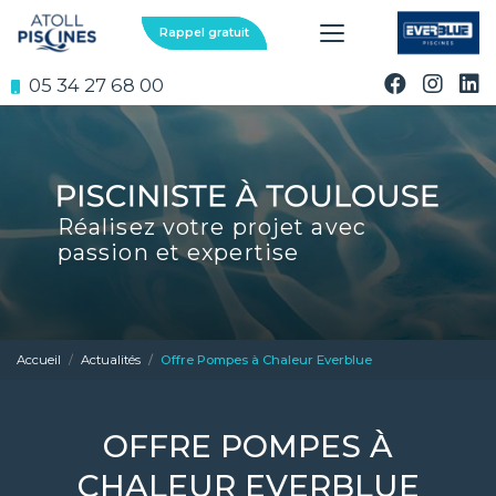
Aller
au
Rappel gratuit
contenu
principal
05 34 27 68 00
Réalisez votre projet avec
passion et expertise
Accueil
Actualités
Offre Pompes à Chaleur Everblue
OFFRE POMPES À
CHALEUR EVERBLUE