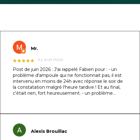
GOOGLE REVIEWS LIST
Mr.
il y a un mois
Post de juin 2026 : J'ai rappelé Fabien pour : - un
problème d'ampoule qui ne fonctionnait pas, il est
intervenu en moins de 24h avec réponse le soir de
la constatation malgré l'heure tardive ! Et au final,
c'était rien, fort heureusement. - un problème
d'évacuation d'eau : il m'a trouvé une solution en un
rien de temps auprès d'un partenaire et j'ai pu régler
le souci dans la foulée. Le dénominateur commun à
ces 2 sujets : sa réactivité, sa capacité à se mettre à
ma place et son professionnalisme. Au top !!! Post
original de mars 2026 : ​Un immense merci à Fabien
Alexis Brouillac
et son équipe pour la réalisation de ma piscine