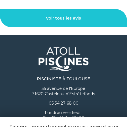
stressé vu le montant en jeu). Quant aux équipes
terrain, un grand merci également car ils ont été
très professionnel. ​Fabien a su me proposer une
Voir tous les avis
offre très compétitive pour une piscine maçonnée
de cette qualité (quasiment le même prix qu'une
coque d'un concurrent). On verra pour la suite mais
je suis très confiant vu ce que j'ai pu voir jusqu'à
présent. Vous pouvez voir sur mes photos en PJ les
différentes étapes du chantier pour mieux vous
projeter. ​Je recommande les yeux fermés ! 🙌🏻
Allez-y de la part de "Mickaël" et demandez "Fabien"
en lui disant que vous venez de ma part, il saura
vous accompagner (à tous les niveaux, y compris
tarifaire, j'en suis certain) et vous serez ainsi entre de
bonnes mains (vous l'aurez compris vu ce que j'ai
PISCINISTE À TOULOUSE
décrit précédemment). En espérant vous avoir aidé
35 avenue de l'Europe
à vous projeter dans ce qu'il vous attend 😉 Ps : je
31620 Castelnau-d'Estrétefonds
remettrai une photo avec le terrain plat quand
j'aurais 2 min et également une photo "projet
05 34 27 68 00
totalement terminé" cet été une fois le gazon
synthétique posé.
Lundi au vendredi :
9h - 12h / 14h - 18h30