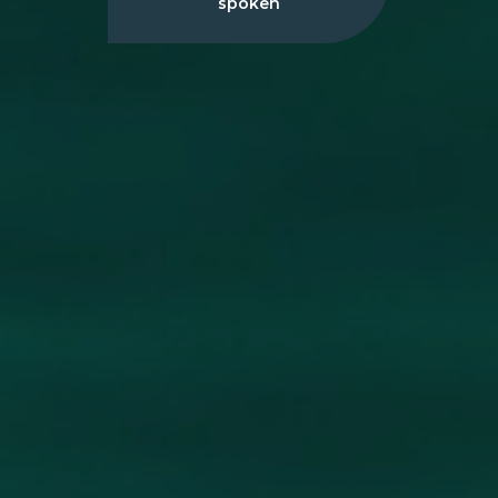
spoken