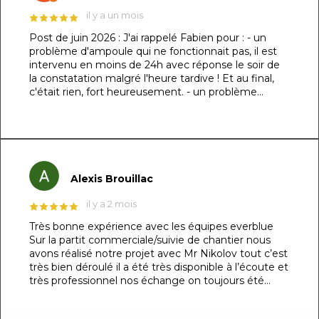
il y a un mois
Post de juin 2026 : J'ai rappelé Fabien pour : - un
problème d'ampoule qui ne fonctionnait pas, il est
intervenu en moins de 24h avec réponse le soir de
la constatation malgré l'heure tardive ! Et au final,
c'était rien, fort heureusement. - un problème
d'évacuation d'eau : il m'a trouvé une solution en un
rien de temps auprès d'un partenaire et j'ai pu régler
le souci dans la foulée. Le dénominateur commun à
ces 2 sujets : sa réactivité, sa capacité à se mettre à
ma place et son professionnalisme. Au top !!! Post
original de mars 2026 : ​Un immense merci à Fabien
Alexis Brouillac
et son équipe pour la réalisation de ma piscine
maçonnée ! 👏🏻 ​Je précise que je suis
il y a 2 mois
particulièrement exigeant sur les détails (je l’avais
Très bonne expérience avec les équipes everblue
d’ailleurs spécifié dès le devis) et le résultat est tout
Sur la partit commerciale/suivie de chantier nous
simplement irréprochable. La structure de 7m x
avons réalisé notre projet avec Mr Nikolov tout c’est
3,5m respecte les dimensions demandées au
très bien déroulé il a été très disponible à l’écoute et
centimètre près, les finitions sont nickels et j'ai
très professionnel nos échange on toujours été
même pu bénéficier d'un escalier sur mesure sans
agréable un vrai plaisir pour nous. Côté réalisation du
aucun surcoût. ​Le chantier s'est étalé sur 3 mois cet
projet que ce soit les maçons et les techniciens le
hiver à cause d'une météo capricieuse, ce qui n'était