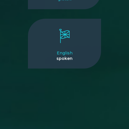
English
spoken