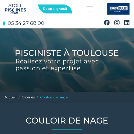
Aller
au
Rappel gratuit
contenu
principal
05 34 27 68 00
Réalisez votre projet avec
passion et expertise
Accueil
Galeries
Couloir de nage
COULOIR DE NAGE