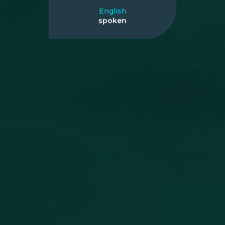
English
spoken