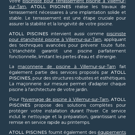
Votre
pisciniste pour terrassement piscine à Villemur-
sur-Tarn
,
ATOLL PISCINES
réalise les travaux de
terrassement nécessaires à une implantation solide et
stable. Le terrassement est une étape cruciale pour
assurer la stabilité et la longévité de votre piscine.
ATOLL PISCINES
intervient aussi comme
pisciniste
pour étanchéité piscine à Villemur-sur-Tarn
, appliquant
des techniques avancées pour prévenir toute fuite.
L'étanchéité garantit une piscine parfaitement
fonctionnelle, limitant les pertes d'eau et d'énergie.
La
maçonnerie de piscine à Villemur-sur-Tarn
fait
également partie des services proposés par
ATOLL
PISCINES
, pour des structures robustes et esthétiques.
La maçonnerie sur mesure permet d'adapter chaque
piscine à l'architecture de votre jardin.
Pour l'
hivernage de piscine à Villemur-sur-Tarn
,
ATOLL
PISCINES
propose des solutions complètes pour
protéger votre installation durant l'hiver. Ce service
inclut le nettoyage et la préparation, garantissant une
remise en service rapide au printemps.
ATOLL PISCINES
fournit également des
équipements