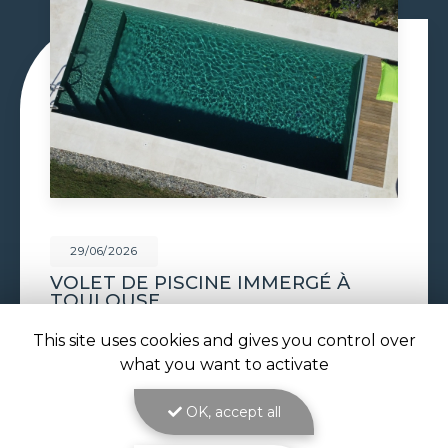
29/06/2026
CONSTRUCTION PISCINE
MAÇONNÉE À TOULOUSE
Construction piscine maçonnée à Toulouse : un
This site uses cookies and gives you control over
bassin solide et sur mesure signé ATOLL
what you want to activate
PISCINES La
construction piscine maçonnée à
Toulouse
est le cœur de métier d'ATOLL
PISCINES…
OK, accept all