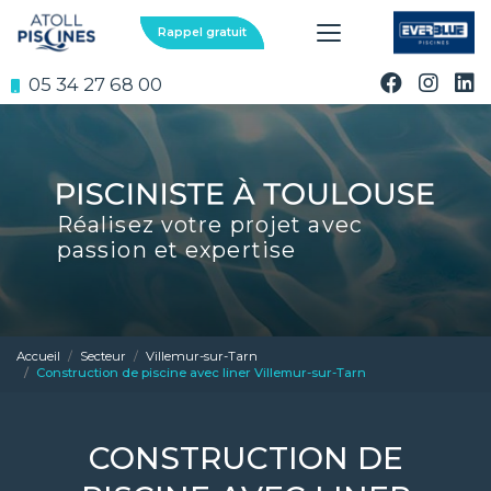
Aller
au
Rappel gratuit
contenu
principal
05 34 27 68 00
Réalisez votre projet avec
passion et expertise
Accueil
Secteur
Villemur-sur-Tarn
Construction de piscine avec liner Villemur-sur-Tarn
CONSTRUCTION DE