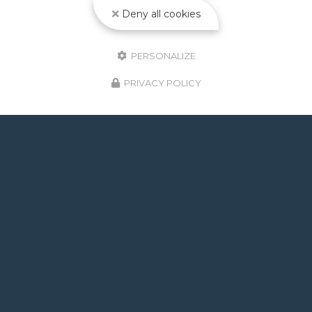
Toute l'actualité
Deny all cookies
PERSONALIZE
PRIVACY POLICY
GOOGLE REVIEWS LIST
Mr.
il y a un mois
Post de juin 2026 : J'ai rappelé Fabien pour : - un
problème d'ampoule qui ne fonctionnait pas, il est
intervenu en moins de 24h avec réponse le soir de
la constatation malgré l'heure tardive ! Et au final,
c'était rien, fort heureusement. - un problème
d'évacuation d'eau : il m'a trouvé une solution en un