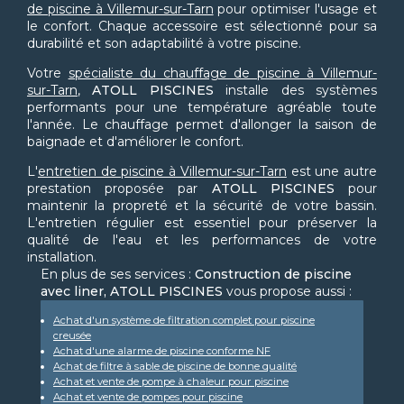
de piscine à Villemur-sur-Tarn
pour optimiser l'usage et
le confort. Chaque accessoire est sélectionné pour sa
durabilité et son adaptabilité à votre piscine.
Votre
spécialiste du chauffage de piscine à Villemur-
sur-Tarn
,
ATOLL PISCINES
installe des systèmes
performants pour une température agréable toute
l'année. Le chauffage permet d'allonger la saison de
baignade et d'améliorer le confort.
L'
entretien de piscine à Villemur-sur-Tarn
est une autre
prestation proposée par
ATOLL PISCINES
pour
maintenir la propreté et la sécurité de votre bassin.
L'entretien régulier est essentiel pour préserver la
qualité de l'eau et les performances de votre
installation.
En plus de ses services :
Construction de piscine
avec liner, ATOLL PISCINES
vous propose aussi :
Achat d'un système de filtration complet pour piscine
creusée
Achat d'une alarme de piscine conforme NF
Achat de filtre à sable de piscine de bonne qualité
Achat et vente de pompe à chaleur pour piscine
Achat et vente de pompes pour piscine