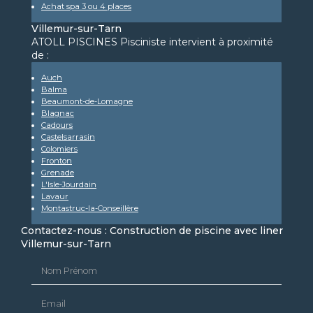
Achat spa 3 ou 4 places
Villemur-sur-Tarn
ATOLL PISCINES Pisciniste intervient à proximité
de :
Auch
Balma
Beaumont-de-Lomagne
Blagnac
Cadours
Castelsarrasin
Colomiers
Fronton
Grenade
L'Isle-Jourdain
Lavaur
Montastruc-la-Conseillère
Contactez-nous : Construction de piscine avec liner
Villemur-sur-Tarn
Nom Prénom
Email