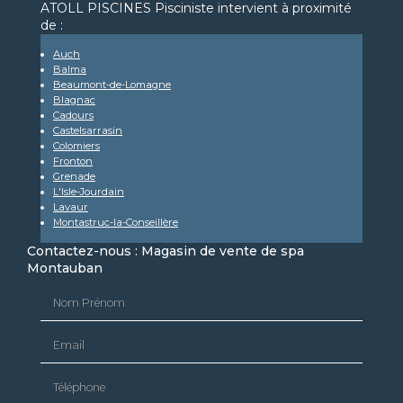
ATOLL PISCINES Pisciniste intervient à proximité
de :
Auch
Balma
Beaumont-de-Lomagne
Blagnac
Cadours
Castelsarrasin
Colomiers
Fronton
Grenade
L'Isle-Jourdain
Lavaur
Montastruc-la-Conseillère
Contactez-nous : Magasin de vente de spa
Montauban
Nom Prénom
Email
Téléphone