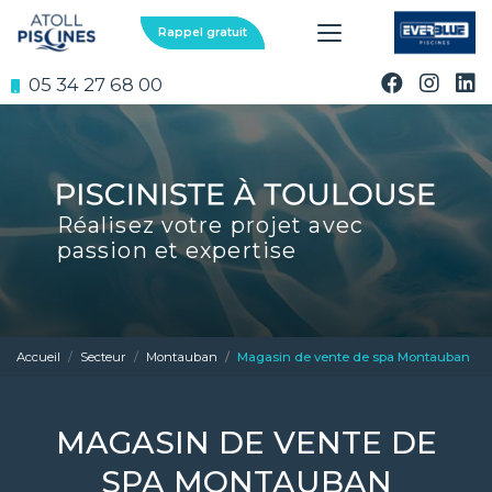
Aller
au
Rappel gratuit
contenu
principal
05 34 27 68 00
Réalisez votre projet avec
passion et expertise
Accueil
Secteur
Montauban
Magasin de vente de spa Montauban
MAGASIN DE VENTE DE
SPA MONTAUBAN