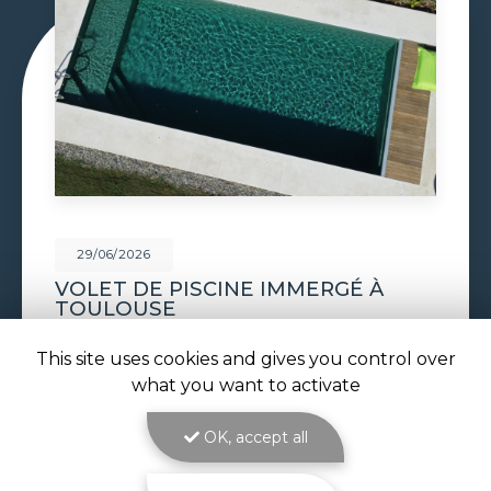
29/06/2026
CONSTRUCTION PISCINE
MAÇONNÉE À TOULOUSE
Construction piscine maçonnée à Toulouse : un
This site uses cookies and gives you control over
bassin solide et sur mesure signé ATOLL
what you want to activate
PISCINES La
construction piscine maçonnée à
Toulouse
est le cœur de métier d'ATOLL
PISCINES…
OK, accept all
Toute l'actualité