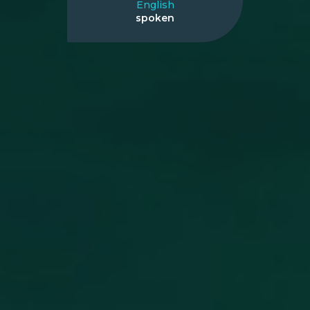
English
spoken