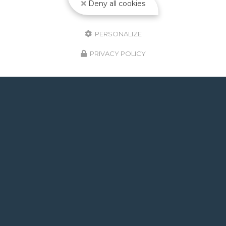
Deny all cookies
PERSONALIZE
PRIVACY POLICY
GOOGLE REVIEWS LIST
Mr.
il y a un mois
Post de juin 2026 : J'ai rappelé Fabien pour : - un
problème d'ampoule qui ne fonctionnait pas, il est
intervenu en moins de 24h avec réponse le soir de
la constatation malgré l'heure tardive ! Et au final,
c'était rien, fort heureusement. - un problème
d'évacuation d'eau : il m'a trouvé une solution en un
rien de temps auprès d'un partenaire et j'ai pu régler