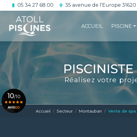
Aller
05 34 27 68 00
35 avenue de l'Europe 31620
au
Navigation principale
contenu
principal
ACCUEIL
PISCINE
La constru
L'étanchéi
La conform
Réalisez votre proj
Le contrat 
10
/10
Accueil
Secteur
Montauban
Vente de spa 
Voir le certificat