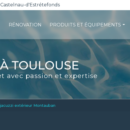
 Castelnau-d'Estrétefonds
RÉNOVATION
PRODUITS ET ÉQUIPEMENTS
ction
Les pompes à chaleur
té
La filtration
ité
Les robots piscines
et avec passion et expertise
d'entretien
Volets et sécurité
La stérilisation
Les abris
Spas-Balnéo
jacuzzi extérieur Montauban