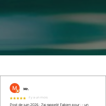
GOOGLE REVIEWS LIST
Mr.
il y a un mois
Post de juin 2026 : J'ai rappelé Fabien pour : - un