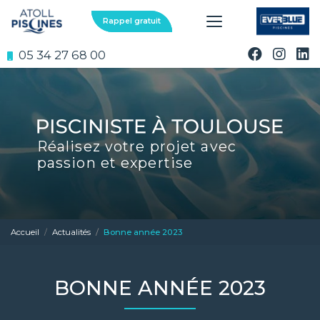
Aller
au
Rappel gratuit
contenu
principal
05 34 27 68 00
Réalisez votre projet avec
passion et expertise
Accueil
Actualités
Bonne année 2023
BONNE ANNÉE 2023