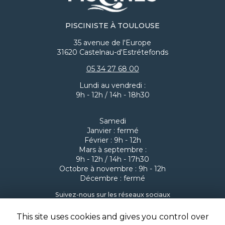
vous accompagner (à tous les niveaux, y compris
tarifaire, j'en suis certain) et vous serez ainsi entre de
bonnes mains (vous l'aurez compris vu ce que j'ai
PISCINISTE À TOULOUSE
décrit précédemment). En espérant vous avoir aidé
35 avenue de l'Europe
à vous projeter dans ce qu'il vous attend 😉 Ps : je
31620 Castelnau-d'Estrétefonds
remettrai une photo avec le terrain plat quand
j'aurais 2 min et également une photo "projet
05 34 27 68 00
totalement terminé" cet été une fois le gazon
synthétique posé.
Lundi au vendredi :
9h - 12h / 14h - 18h30
Samedi
Janvier : fermé
Février : 9h - 12h
Mars à septembre :
9h - 12h / 14h - 17h30
Octobre à novembre : 9h - 12h
Décembre : fermé
Suivez-nous sur les réseaux sociaux
This site uses cookies and gives you control over