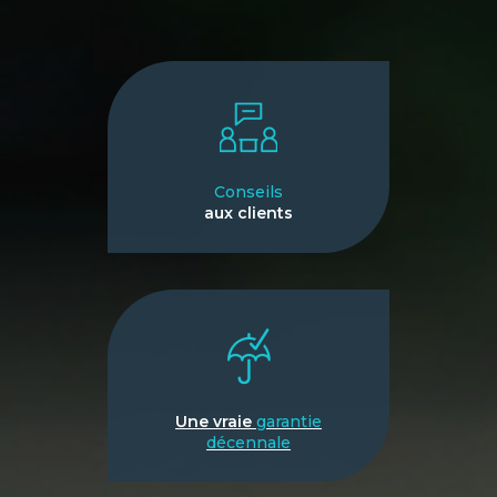
Conseils
aux clients
Une vraie
garantie
décennale