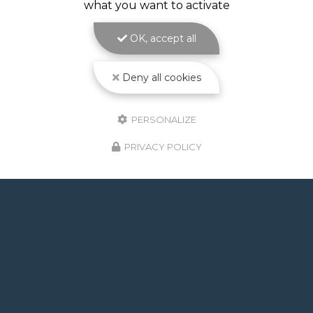
what you want to activate
OK, accept all
ENVOYEZ UN MESSAGE
Deny all cookies
PERSONALIZE
Nom Prénom
PRIVACY POLICY
Type de projet
Comment avez-vous connu ATOLL Piscines ?
Email
Téléphone
Message