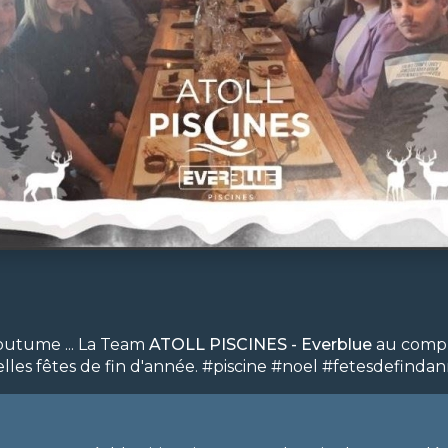
coutume ... La Team
ATOLL PISCINES - Everblue
au compl
elles fêtes de fin d'année. #piscine #noel #fetesdefind