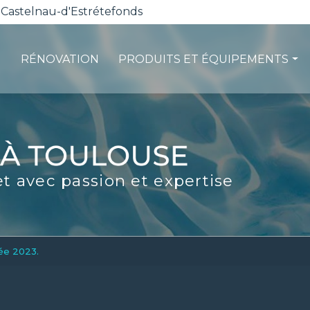
 Castelnau-d'Estrétefonds
RÉNOVATION
PRODUITS ET ÉQUIPEMENTS
ction
Les pompes à chaleur
té
La filtration
ité
Les robots piscines
et avec passion et expertise
d'entretien
Volets et sécurité
La stérilisation
Les abris
Spas-Balnéo
ée 2023.