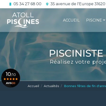
Aller
05 34 27 68 00
35 avenue de l'Europe 31620
au
Navigation principale
contenu
principal
ACCUEIL
PISCINE
La constru
L'étanchéi
La conform
Réalisez votre proj
Le contrat 
10
/10
Accueil
Actualités
Bonnes fêtes de fin d'ann
Voir le certificat