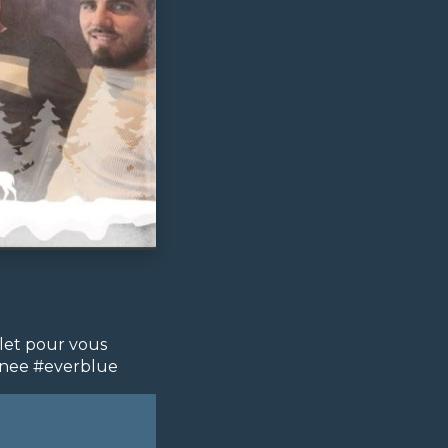
et pour vous
annee #everblue