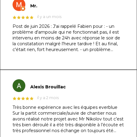
Mr.
il y a un mois
Post de juin 2026 : J'ai rappelé Fabien pour : - un
problème d'ampoule qui ne fonctionnait pas, il est
intervenu en moins de 24h avec réponse le soir de
la constatation malgré l'heure tardive ! Et au final,
c'était rien, fort heureusement. - un problème
d'évacuation d'eau : il m'a trouvé une solution en un
rien de temps auprès d'un partenaire et j'ai pu régler
le souci dans la foulée. Le dénominateur commun à
ces 2 sujets : sa réactivité, sa capacité à se mettre à
ma place et son professionnalisme. Au top !!! Post
original de mars 2026 : ​Un immense merci à Fabien
Alexis Brouillac
et son équipe pour la réalisation de ma piscine
maçonnée ! 👏🏻 ​Je précise que je suis
il y a 2 mois
particulièrement exigeant sur les détails (je l’avais
Très bonne expérience avec les équipes everblue
d’ailleurs spécifié dès le devis) et le résultat est tout
Sur la partit commerciale/suivie de chantier nous
simplement irréprochable. La structure de 7m x
avons réalisé notre projet avec Mr Nikolov tout c’est
3,5m respecte les dimensions demandées au
très bien déroulé il a été très disponible à l’écoute et
centimètre près, les finitions sont nickels et j'ai
très professionnel nos échange on toujours été
même pu bénéficier d'un escalier sur mesure sans
agréable un vrai plaisir pour nous. Côté réalisation du
aucun surcoût. ​Le chantier s'est étalé sur 3 mois cet