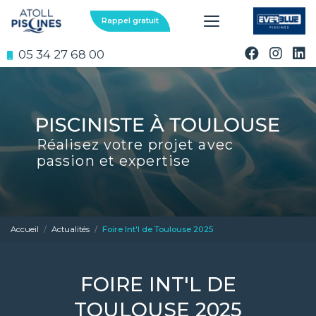
Aller
au
Rappel gratuit
contenu
principal
05 34 27 68 00
Réalisez votre projet avec
passion et expertise
Accueil
Actualités
Foire Int'l de Toulouse 2025
FOIRE INT'L DE
TOULOUSE 2025