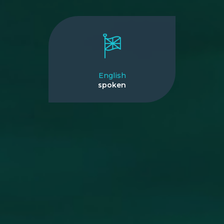
English
spoken