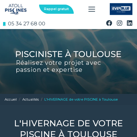
Aller
au
Rappel gratuit
contenu
principal
05 34 27 68 00
Réalisez votre projet avec
passion et expertise
Accueil
Actualités
L'HIVERNAGE de votre PISCINE à Toulouse
L'HIVERNAGE DE VOTRE
PISCINE À TOULOUSE