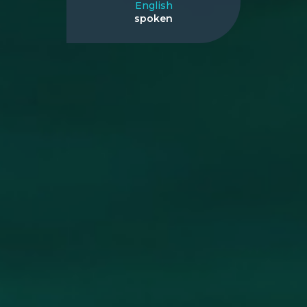
English
spoken