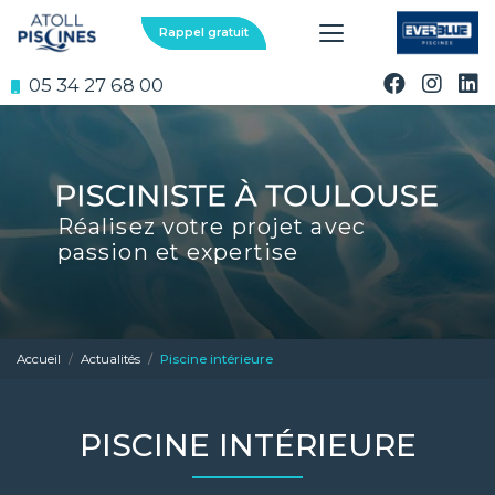
Aller
au
Rappel gratuit
contenu
principal
05 34 27 68 00
Réalisez votre projet avec
passion et expertise
Accueil
Actualités
Piscine intérieure
PISCINE INTÉRIEURE