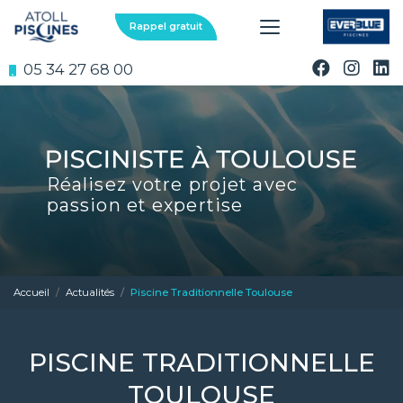
Aller
au
Rappel gratuit
contenu
principal
05 34 27 68 00
Réalisez votre projet avec
passion et expertise
Accueil
Actualités
Piscine Traditionnelle Toulouse
PISCINE TRADITIONNELLE
TOULOUSE