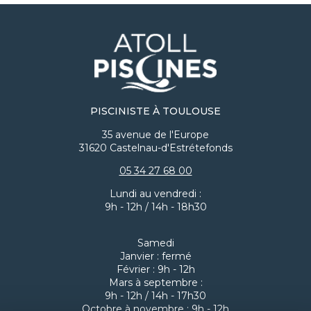
je suis très confiant vu ce que j'ai pu voir jusqu'à
présent. Vous pouvez voir sur mes photos en PJ les
différentes étapes du chantier pour mieux vous
projeter. ​Je recommande les yeux fermés ! 🙌🏻
Allez-y de la part de "Mickaël" et demandez "Fabien"
en lui disant que vous venez de ma part, il saura
vous accompagner (à tous les niveaux, y compris
tarifaire, j'en suis certain) et vous serez ainsi entre de
bonnes mains (vous l'aurez compris vu ce que j'ai
PISCINISTE À TOULOUSE
décrit précédemment). En espérant vous avoir aidé
35 avenue de l'Europe
à vous projeter dans ce qu'il vous attend 😉 Ps : je
31620 Castelnau-d'Estrétefonds
remettrai une photo avec le terrain plat quand
j'aurais 2 min et également une photo "projet
05 34 27 68 00
totalement terminé" cet été une fois le gazon
synthétique posé.
Lundi au vendredi :
9h - 12h / 14h - 18h30
Samedi
Janvier : fermé
Février : 9h - 12h
Mars à septembre :
9h - 12h / 14h - 17h30
Octobre à novembre : 9h - 12h