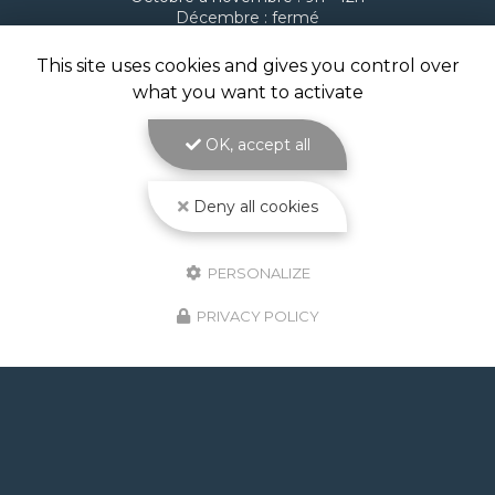
Décembre : fermé
Suivez-nous sur les réseaux sociaux
This site uses cookies and gives you control over
what you want to activate
OK, accept all
Deny all cookies
ENVOYEZ UN MESSAGE
PERSONALIZE
PRIVACY POLICY
Nom Prénom
Type de projet
Comment avez-vous connu ATOLL Piscines ?
Email