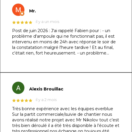
Mr.
il y a un mois
Post de juin 2026 : J'ai rappelé Fabien pour : - un
problème d'ampoule qui ne fonctionnait pas, il est
intervenu en moins de 24h avec réponse le soir de
la constatation malgré l'heure tardive ! Et au final,
c'était rien, fort heureusement. - un problème
d'évacuation d'eau : il m'a trouvé une solution en un
rien de temps auprès d'un partenaire et j'ai pu régler
le souci dans la foulée. Le dénominateur commun à
ces 2 sujets : sa réactivité, sa capacité à se mettre à
ma place et son professionnalisme. Au top !!! Post
original de mars 2026 : ​Un immense merci à Fabien
Alexis Brouillac
et son équipe pour la réalisation de ma piscine
maçonnée ! 👏🏻 ​Je précise que je suis
il y a 2 mois
particulièrement exigeant sur les détails (je l’avais
Très bonne expérience avec les équipes everblue
d’ailleurs spécifié dès le devis) et le résultat est tout
Sur la partit commerciale/suivie de chantier nous
simplement irréprochable. La structure de 7m x
avons réalisé notre projet avec Mr Nikolov tout c’est
3,5m respecte les dimensions demandées au
très bien déroulé il a été très disponible à l’écoute et
centimètre près, les finitions sont nickels et j'ai
très professionnel nos échange on toujours été
même pu bénéficier d'un escalier sur mesure sans