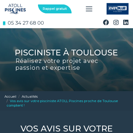
Aller
au
Rappel gratuit
contenu
principal
05 34 27 68 00
Réalisez votre projet avec
passion et expertise
Accueil
Actualités
Vos avis sur votre pisciniste ATOLL Piscines proche de Toulouse
comptent !
VOS AVIS SUR VOTRE