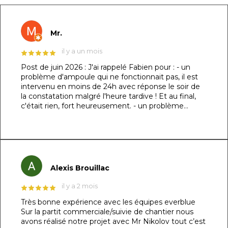
Mr.
il y a un mois
Post de juin 2026 : J'ai rappelé Fabien pour : - un
problème d'ampoule qui ne fonctionnait pas, il est
intervenu en moins de 24h avec réponse le soir de
la constatation malgré l'heure tardive ! Et au final,
c'était rien, fort heureusement. - un problème
d'évacuation d'eau : il m'a trouvé une solution en un
rien de temps auprès d'un partenaire et j'ai pu régler
le souci dans la foulée. Le dénominateur commun à
ces 2 sujets : sa réactivité, sa capacité à se mettre à
ma place et son professionnalisme. Au top !!! Post
original de mars 2026 : ​Un immense merci à Fabien
Alexis Brouillac
et son équipe pour la réalisation de ma piscine
maçonnée ! 👏🏻 ​Je précise que je suis
il y a 2 mois
particulièrement exigeant sur les détails (je l’avais
Très bonne expérience avec les équipes everblue
d’ailleurs spécifié dès le devis) et le résultat est tout
Sur la partit commerciale/suivie de chantier nous
simplement irréprochable. La structure de 7m x
avons réalisé notre projet avec Mr Nikolov tout c’est
3,5m respecte les dimensions demandées au