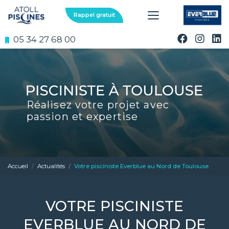
Aller
au
Rappel gratuit
contenu
principal
05 34 27 68 00
Réalisez votre projet avec
passion et expertise
Accueil
Actualités
Votre pisciniste Everblue au Nord de Toulouse
VOTRE PISCINISTE
EVERBLUE AU NORD DE