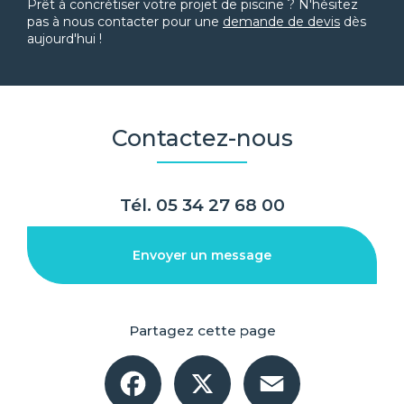
Prêt à concrétiser votre projet de piscine ? N'hésitez
pas à nous contacter pour une
demande de devis
dès
aujourd'hui !
Contactez-nous
Tél.
05 34 27 68 00
Envoyer un message
Partagez cette page
Facebook
X
Email