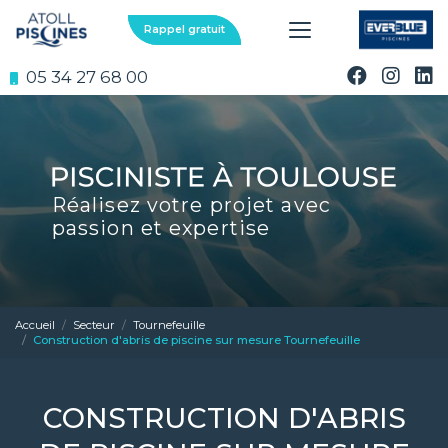
Aller
au
Rappel gratuit
contenu
principal
05 34 27 68 00
Réalisez votre projet avec
passion et expertise
Accueil
Secteur
Tournefeuille
Construction d'abris de piscine sur mesure Tournefeuille
CONSTRUCTION D'ABRIS