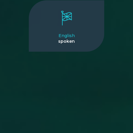
English
spoken