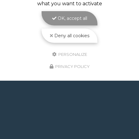
Piscine à débordement à Toulouse : l'effet miroir
what you want to activate
au cœur de votre jardin avec ATOLL PISCINES
Réaliser une
piscine à débordement à Toulouse
,
OK, accept all
c'est choisir l'élégance absolue pour…
Toute l'actualité
Deny all cookies
PERSONALIZE
PRIVACY POLICY
GOOGLE REVIEWS LIST
Mr.
il y a un mois