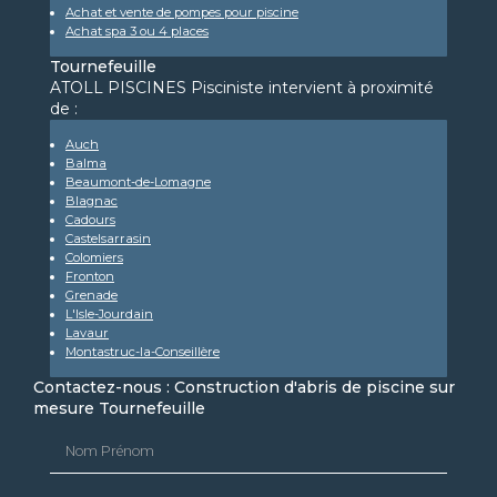
Achat et vente de pompes pour piscine
Achat spa 3 ou 4 places
Tournefeuille
ATOLL PISCINES Pisciniste intervient à proximité
de :
Auch
Balma
Beaumont-de-Lomagne
Blagnac
Cadours
Castelsarrasin
Colomiers
Fronton
Grenade
L'Isle-Jourdain
Lavaur
Montastruc-la-Conseillère
Contactez-nous : Construction d'abris de piscine sur
mesure Tournefeuille
Nom Prénom
Email