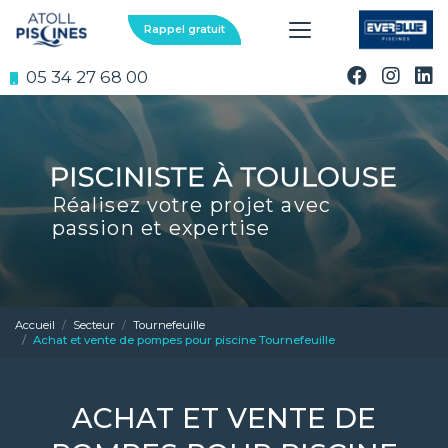
Aller
au
Rappel gratuit
contenu
principal
05 34 27 68 00
Réalisez votre projet avec
passion et expertise
Accueil
Secteur
Tournefeuille
Achat et vente de pompes pour piscine Tournefeuille
ACHAT ET VENTE DE