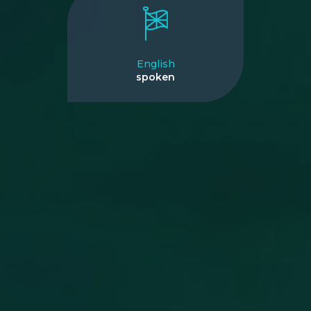
English
spoken