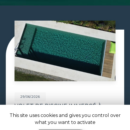
29/06/2026
CONSTRUCTION PISCINE
MAÇONNÉE À TOULOUSE
This site uses cookies and gives you control over
Construction piscine maçonnée à Toulouse : un
what you want to activate
bassin solide et sur mesure signé ATOLL