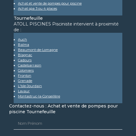
Achat et vente de pompes pour piscine
Achat spa 3 ou 4 places
Tournefeuille
ATOLL PISCINES Pisciniste intervient à proximité
de :
Auch
Balma
Beaumont-de-Lomagne
Blagnac
Cadours
Castelsarrasin
Colomiers
Fronton
Grenade
L'Isle-Jourdain
Lavaur
Montastruc-la-Conseillère
Contactez-nous : Achat et vente de pompes pour
piscine Tournefeuille
Nom Prénom
Email