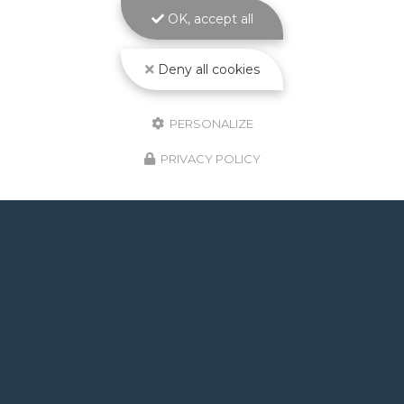
PISCINES La
construction piscine maçonnée à
OK, accept all
Toulouse
est le cœur de métier d'ATOLL
PISCINES…
Deny all cookies
Toute l'actualité
PERSONALIZE
PRIVACY POLICY
GOOGLE REVIEWS LIST
Mr.
il y a un mois
Post de juin 2026 : J'ai rappelé Fabien pour : - un