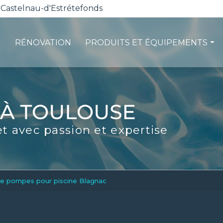
 Castelnau-d'Estrétefonds
RÉNOVATION
PRODUITS ET ÉQUIPEMENTS
ction
Les pompes à chaleur
té
La filtration
ité
Les robots piscines
et avec passion et expertise
d'entretien
Volets et sécurité
La stérilisation
Les abris
Spas-Balnéo
de pompes pour piscine Blagnac