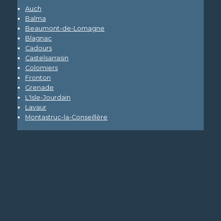
Auch
Balma
Beaumont-de-Lomagne
Blagnac
Cadours
Castelsarrasin
Colomiers
Fronton
Grenade
L'Isle-Jourdain
Lavaur
Montastruc-la-Conseillère