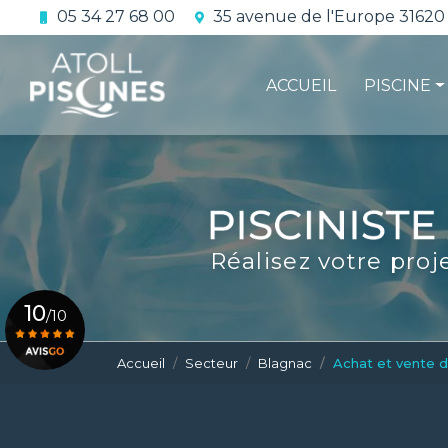
Aller
05 34 27 68 00
35 avenue de l'Europe 31620
au
Navigation principale
contenu
principal
ACCUEIL
PISCINE
La constru
L'étanchéi
La conform
Réalisez votre proj
Le contrat 
10
/10
Accueil
Secteur
Blagnac
Achat et vente 
Voir le certificat