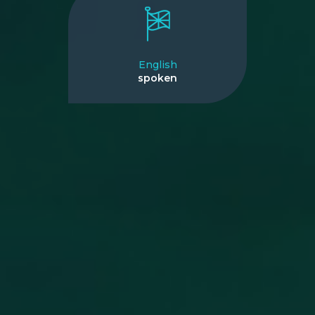
English
spoken