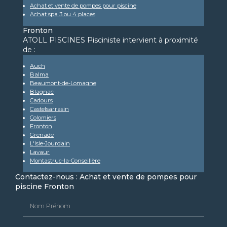
Achat et vente de pompes pour piscine
Achat spa 3 ou 4 places
Fronton
ATOLL PISCINES Pisciniste intervient à proximité
de :
Auch
Balma
Beaumont-de-Lomagne
Blagnac
Cadours
Castelsarrasin
Colomiers
Fronton
Grenade
L'Isle-Jourdain
Lavaur
Montastruc-la-Conseillère
Contactez-nous : Achat et vente de pompes pour
piscine Fronton
Nom Prénom
Email