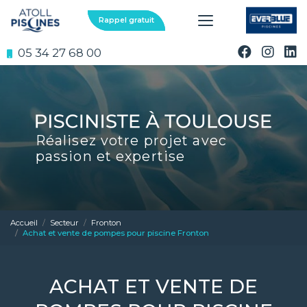
Aller
au
Rappel gratuit
contenu
principal
05 34 27 68 00
Réalisez votre projet avec
passion et expertise
Accueil
Secteur
Fronton
Achat et vente de pompes pour piscine Fronton
ACHAT ET VENTE DE