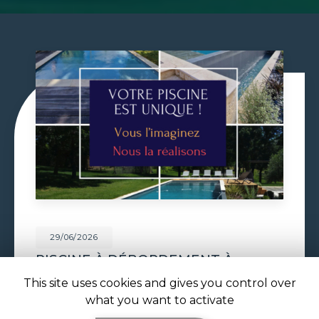
29/06/2026
VOLET DE PISCINE IMMERGÉ À
TOULOUSE
This site uses cookies and gives you control over
Volet de piscine immergé à Toulouse : sécurité,
what you want to activate
confort et esthétique parfaite avec ATOLL