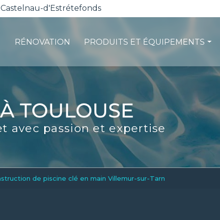
 Castelnau-d'Estrétefonds
RÉNOVATION
PRODUITS ET ÉQUIPEMENTS
ction
Les pompes à chaleur
té
La filtration
ité
Les robots piscines
et avec passion et expertise
d'entretien
Volets et sécurité
La stérilisation
Les abris
Spas-Balnéo
struction de piscine clé en main Villemur-sur-Tarn