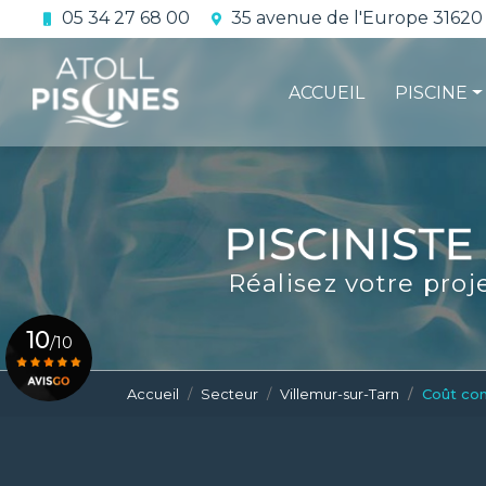
Aller
05 34 27 68 00
35 avenue de l'Europe 31620
au
Navigation principale
contenu
principal
ACCUEIL
PISCINE
La constru
L'étanchéi
La conform
Réalisez votre proj
Le contrat 
10
/10
Accueil
Secteur
Villemur-sur-Tarn
Coût con
Voir le certificat