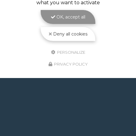
what you want to activate
Volet de piscine immergé à Toulouse : sécurité,
confort et esthétique parfaite avec ATOLL
OK, accept all
PISCINES Le
volet de piscine immergé à
Toulouse
est la solution de protection et de…
Deny all cookies
Toute l'actualité
PERSONALIZE
PRIVACY POLICY
GOOGLE REVIEWS LIST
Mr.
il y a un mois