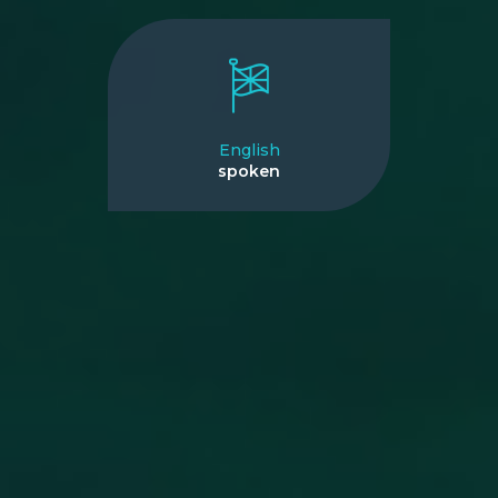
English
spoken