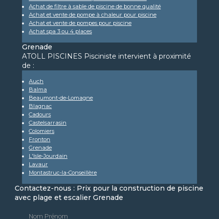
Achat de filtre à sable de piscine de bonne qualité
Achat et vente de pompe à chaleur pour piscine
Achat et vente de pompes pour piscine
Achat spa 3 ou 4 places
Grenade
ATOLL PISCINES Pisciniste intervient à proximité
de :
Auch
Balma
Beaumont-de-Lomagne
Blagnac
Cadours
Castelsarrasin
Colomiers
Fronton
Grenade
L'Isle-Jourdain
Lavaur
Montastruc-la-Conseillère
Contactez-nous : Prix pour la construction de piscine
avec plage et escalier Grenade
Nom Prénom