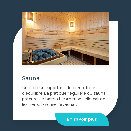
Sauna
Un facteur important de bien-être et
d’équilibre La pratique régulière du sauna
procure un bienfait immense : elle calme
les nerfs, favorise l’évacuat...
En savoir plus