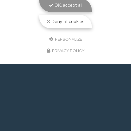
PISCINES Le
volet de piscine immergé à
OK, accept all
Toulouse
est la solution de protection et de…
Toute l'actualité
Deny all cookies
PERSONALIZE
PRIVACY POLICY
GOOGLE REVIEWS LIST
Mr.
il y a un mois
Post de juin 2026 : J'ai rappelé Fabien pour : - un
problème d'ampoule qui ne fonctionnait pas, il est