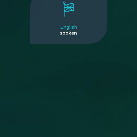
English
spoken