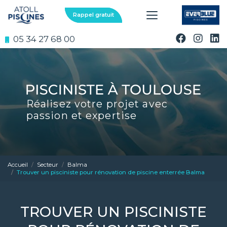
Aller
au
Rappel gratuit
contenu
principal
05 34 27 68 00
Réalisez votre projet avec
passion et expertise
Accueil
Secteur
Balma
Trouver un pisciniste pour rénovation de piscine enterrée Balma
TROUVER UN PISCINISTE