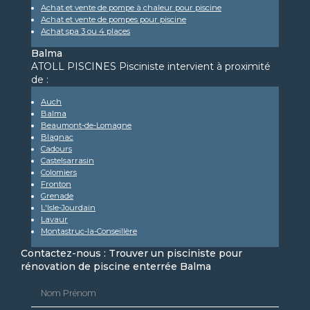
Achat et vente de pompe à chaleur pour piscine
Achat et vente de pompes pour piscine
Achat spa 3 ou 4 places
Balma
ATOLL PISCINES Pisciniste intervient à proximité
de :
Auch
Balma
Beaumont-de-Lomagne
Blagnac
Cadours
Castelsarrasin
Colomiers
Fronton
Grenade
L'Isle-Jourdain
Lavaur
Montastruc-la-Conseillère
Contactez-nous : Trouver un pisciniste pour
rénovation de piscine enterrée Balma
Nom Prénom