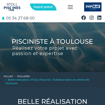
Aller
au
Rappel gratuit
contenu
principal
05 34 27 68 00
Réalisez votre projet avec
passion et expertise
Accueil
Actualités
Belle réalisation ATOLL Piscines - Everblue dans le centre de
Toulouse
BELLE RÉALISATION