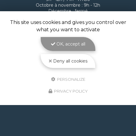
Octobre à novembre : 9h - 12h
Décembre : fermé
Suivez-nous sur les réseaux sociaux
This site uses cookies and gives you control over
what you want to activate
OK, accept all
Deny all cookies
ENVOYEZ UN MESSAGE
PERSONALIZE
PRIVACY POLICY
Nom Prénom
Type de projet
Comment avez-vous connu ATOLL Piscines ?