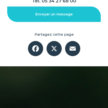
Tél.
05 34 27 68 00
Envoyer un message
Partagez cette page
Facebook
X
Email