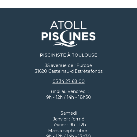
coque d'un concurrent). On verra pour la suite mais
je suis très confiant vu ce que j'ai pu voir jusqu'à
présent. Vous pouvez voir sur mes photos en PJ les
différentes étapes du chantier pour mieux vous
projeter. ​Je recommande les yeux fermés ! 🙌🏻
Allez-y de la part de "Mickaël" et demandez "Fabien"
en lui disant que vous venez de ma part, il saura
vous accompagner (à tous les niveaux, y compris
tarifaire, j'en suis certain) et vous serez ainsi entre de
bonnes mains (vous l'aurez compris vu ce que j'ai
PISCINISTE À TOULOUSE
décrit précédemment). En espérant vous avoir aidé
35 avenue de l'Europe
à vous projeter dans ce qu'il vous attend 😉 Ps : je
31620 Castelnau-d'Estrétefonds
remettrai une photo avec le terrain plat quand
j'aurais 2 min et également une photo "projet
05 34 27 68 00
totalement terminé" cet été une fois le gazon
synthétique posé.
Lundi au vendredi :
9h - 12h / 14h - 18h30
Samedi
Janvier : fermé
Février : 9h - 12h
Mars à septembre :
9h - 12h / 14h - 17h30