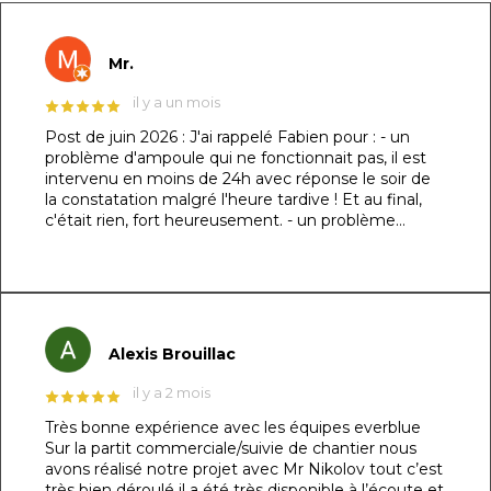
Mr.
il y a un mois
Post de juin 2026 : J'ai rappelé Fabien pour : - un
problème d'ampoule qui ne fonctionnait pas, il est
intervenu en moins de 24h avec réponse le soir de
la constatation malgré l'heure tardive ! Et au final,
c'était rien, fort heureusement. - un problème
d'évacuation d'eau : il m'a trouvé une solution en un
rien de temps auprès d'un partenaire et j'ai pu régler
le souci dans la foulée. Le dénominateur commun à
ces 2 sujets : sa réactivité, sa capacité à se mettre à
ma place et son professionnalisme. Au top !!! Post
original de mars 2026 : ​Un immense merci à Fabien
Alexis Brouillac
et son équipe pour la réalisation de ma piscine
maçonnée ! 👏🏻 ​Je précise que je suis
il y a 2 mois
particulièrement exigeant sur les détails (je l’avais
Très bonne expérience avec les équipes everblue
d’ailleurs spécifié dès le devis) et le résultat est tout
Sur la partit commerciale/suivie de chantier nous
simplement irréprochable. La structure de 7m x
avons réalisé notre projet avec Mr Nikolov tout c’est
3,5m respecte les dimensions demandées au
très bien déroulé il a été très disponible à l’écoute et
centimètre près, les finitions sont nickels et j'ai