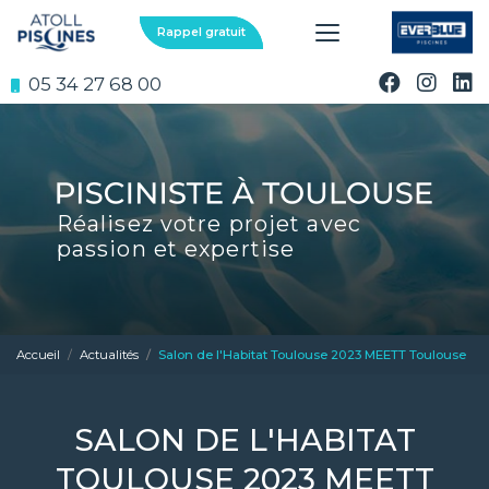
Aller
au
Rappel gratuit
contenu
principal
05 34 27 68 00
Réalisez votre projet avec
passion et expertise
Accueil
Actualités
Salon de l'Habitat Toulouse 2023 MEETT Toulouse
SALON DE L'HABITAT
TOULOUSE 2023 MEETT