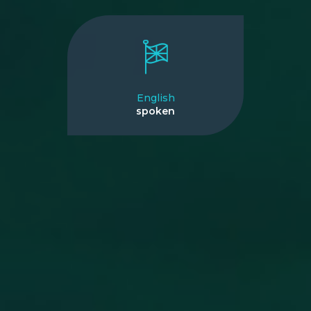
English
spoken