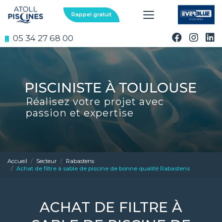
Aller
au
Rappel gratuit
contenu
principal
05 34 27 68 00
Réalisez votre projet avec
passion et expertise
Accueil
Secteur
Rabastens
Achat de filtre à sable de piscine de bonne qualité Rabastens
ACHAT DE FILTRE À