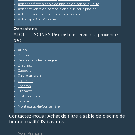
Achat de filtre à sable de piscine de bonne qualité
Achat et vente de pompe à chaleur pour piscine
Achat et vente de pompes pour piscine
Achat spa 3 ou 4 places
Rabastens
ATOLL PISCINES Pisciniste intervient à proximité
de :
Auch
Balma
Beaumont-de-Lomagne
Blagnac
Cadours
Castelsarrasin
Colomiers
Fronton
Grenade
L'Isle-Jourdain
Lavaur
Montastruc-la-Conseillère
Contactez-nous : Achat de filtre à sable de piscine de
bonne qualité Rabastens
Nom Prénom