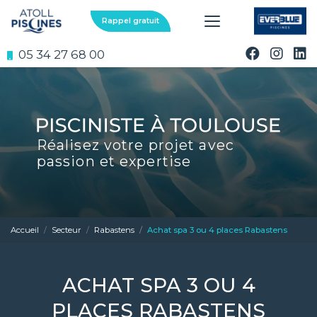
Aller
au
Rappel gratuit
contenu
principal
05 34 27 68 00
Réalisez votre projet avec
passion et expertise
Accueil
Secteur
Rabastens
Achat spa 3 ou 4 places Rabastens
ACHAT SPA 3 OU 4
PLACES RABASTENS