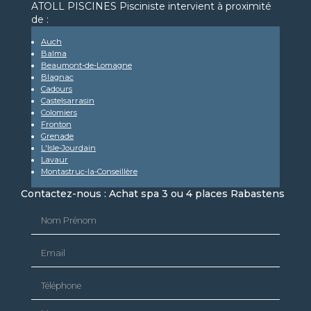
ATOLL PISCINES Pisciniste intervient à proximité
de :
Auch
Balma
Beaumont-de-Lomagne
Blagnac
Cadours
Castelsarrasin
Colomiers
Fronton
Grenade
L'Isle-Jourdain
Lavaur
Montastruc-la-Conseillère
Contactez-nous : Achat spa 3 ou 4 places Rabastens
Nom Prénom
Email
Téléphone
Message