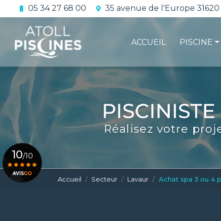
Aller
05 34 27 68 00
35 avenue de l'Europe 31620
au
Navigation principale
contenu
principal
ACCUEIL
PISCINE
La constru
L'étanchéi
La conform
Réalisez votre proj
Le contrat 
10
/10
Accueil
Secteur
Lavaur
Achat spa 3 ou 4 p
Voir le certificat