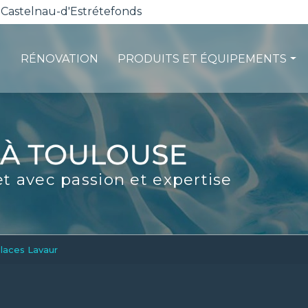
 Castelnau-d'Estrétefonds
RÉNOVATION
PRODUITS ET ÉQUIPEMENTS
ction
Les pompes à chaleur
té
La filtration
ité
Les robots piscines
et avec passion et expertise
d'entretien
Volets et sécurité
La stérilisation
Les abris
Spas-Balnéo
laces Lavaur