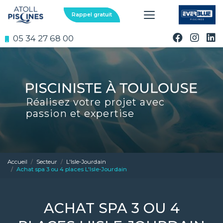
Aller
au
Rappel gratuit
contenu
principal
05 34 27 68 00
Réalisez votre projet avec
passion et expertise
Accueil
Secteur
L'Isle-Jourdain
Achat spa 3 ou 4 places L'Isle-Jourdain
ACHAT SPA 3 OU 4