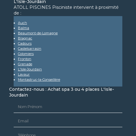
L'Isle-Jourdain
ATOLL PISCINES Pisciniste intervient à proximité
de :
Auch
Balma
Beaumont-de-Lomagne
Blagnac
Cadours
Castelsarrasin
Colomiers
Fronton
Grenade
L'Isle-Jourdain
Lavaur
Montastruc-la-Conseillère
Contactez-nous : Achat spa 3 ou 4 places L'Isle-
Jourdain
Nom Prénom
Email
Téléphone