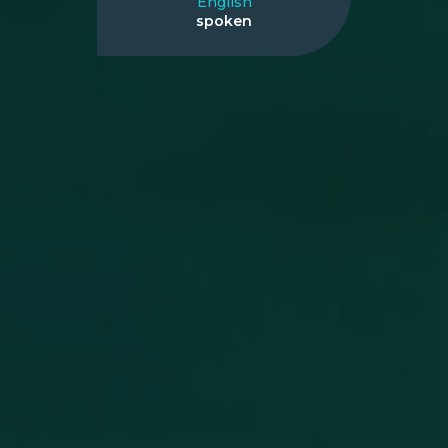
English
spoken