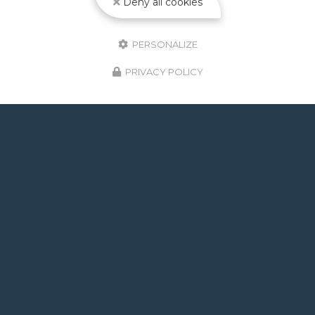
Deny all cookies
PERSONALIZE
PRIVACY POLICY
GOOGLE REVIEWS LIST
Mr.
il y a un mois
Post de juin 2026 : J'ai rappelé Fabien pour : - un
problème d'ampoule qui ne fonctionnait pas, il est
intervenu en moins de 24h avec réponse le soir de
la constatation malgré l'heure tardive ! Et au final,
c'était rien, fort heureusement. - un problème
d'évacuation d'eau : il m'a trouvé une solution en un
rien de temps auprès d'un partenaire et j'ai pu régler
le souci dans la foulée. Le dénominateur commun à