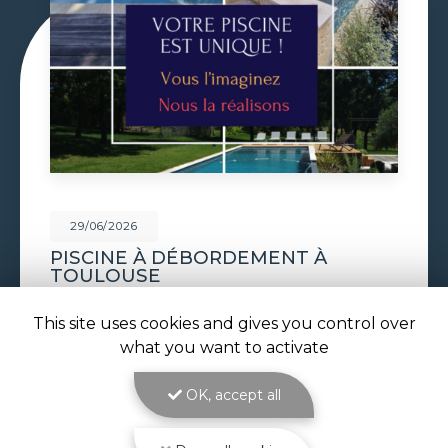
29/06/2026
VOLET DE PISCINE IMMERGÉ À
TOULOUSE
Volet de piscine immergé à Toulouse : sécurité,
This site uses cookies and gives you control over
confort et esthétique parfaite avec ATOLL
PISCINES Le
volet de piscine immergé à
what you want to activate
Toulouse
est la solution de protection et de…
OK, accept all
Toute l'actualité