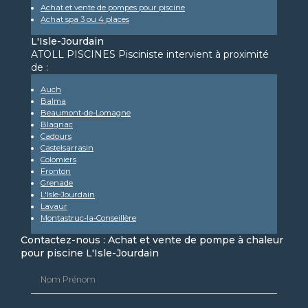
Achat et vente de pompes pour piscine
Achat spa 3 ou 4 places
L'Isle-Jourdain
ATOLL PISCINES Pisciniste intervient à proximité
de :
Auch
Balma
Beaumont-de-Lomagne
Blagnac
Cadours
Castelsarrasin
Colomiers
Fronton
Grenade
L'Isle-Jourdain
Lavaur
Montastruc-la-Conseillère
Contactez-nous : Achat et vente de pompe à chaleur
pour piscine L'Isle-Jourdain
Nom Prénom
Email