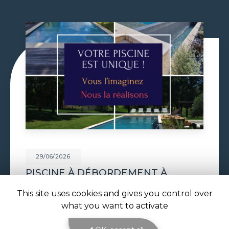
29/06/2026
VOLET DE PISCINE IMMERGÉ À
TOULOUSE
This site uses cookies and gives you control over
Volet de piscine immergé à Toulouse : sécurité,
what you want to activate
confort et esthétique parfaite avec ATOLL
PISCINES Le
volet de piscine immergé à
Toulouse
est la solution de protection et de…