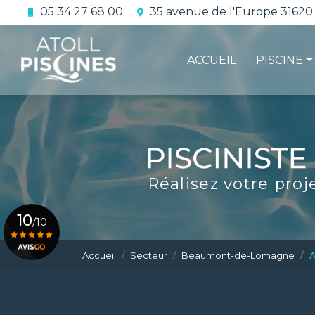
Aller
05 34 27 68 00
35 avenue de l'Europe 31620
au
Navigation principale
contenu
principal
ACCUEIL
PISCINE
La constru
L'étanchéi
La conform
Réalisez votre proj
Le contrat 
10
/10
Accueil
Secteur
Beaumont-de-Lomagne
A
Voir le certificat