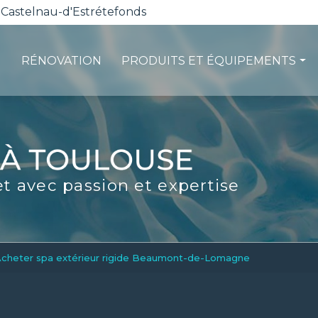
 Castelnau-d'Estrétefonds
RÉNOVATION
PRODUITS ET ÉQUIPEMENTS
ction
Les pompes à chaleur
té
La filtration
ité
Les robots piscines
et avec passion et expertise
d'entretien
Volets et sécurité
La stérilisation
Les abris
Spas-Balnéo
cheter spa extérieur rigide Beaumont-de-Lomagne